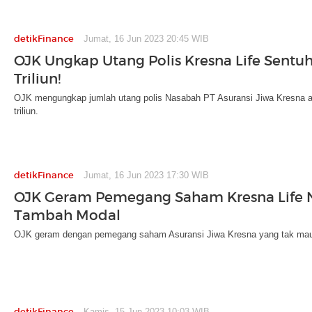
detikFinance
Jumat, 16 Jun 2023 20:45 WIB
OJK Ungkap Utang Polis Kresna Life Sentuh
Triliun!
OJK mengungkap jumlah utang polis Nasabah PT Asuransi Jiwa Kresna a
triliun.
detikFinance
Jumat, 16 Jun 2023 17:30 WIB
OJK Geram Pemegang Saham Kresna Life
Tambah Modal
OJK geram dengan pemegang saham Asuransi Jiwa Kresna yang tak ma
detikFinance
Kamis, 15 Jun 2023 10:03 WIB