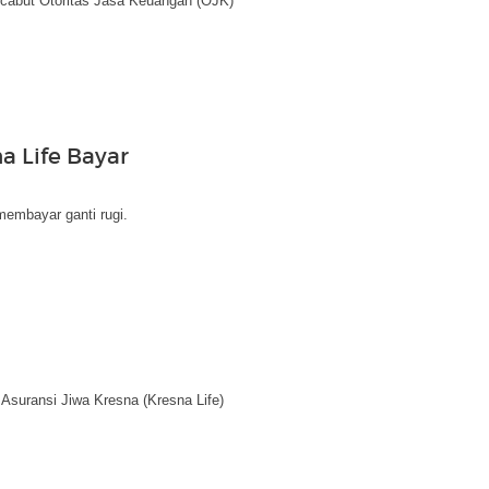
dicabut Otoritas Jasa Keuangan (OJK)
 Life Bayar
embayar ganti rugi.
suransi Jiwa Kresna (Kresna Life)