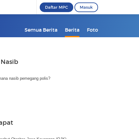
Daftar MPC
Masuk
Semua Berita
Berita
Foto
 Nasib
imana nasib pemegang polis?
Dapat