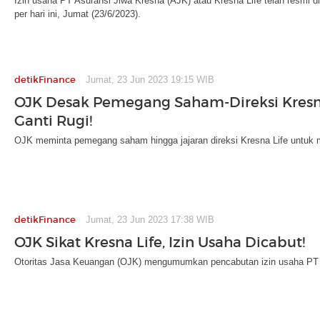
Izin usaha PT Asuransi Jiwa Kresna (AJK) atau Kresna Life telah resmi 
per hari ini, Jumat (23/6/2023).
detikFinance
Jumat, 23 Jun 2023 19:15 WIB
OJK Desak Pemegang Saham-Direksi Kresna
Ganti Rugi!
OJK meminta pemegang saham hingga jajaran direksi Kresna Life untuk m
detikFinance
Jumat, 23 Jun 2023 17:38 WIB
OJK Sikat Kresna Life, Izin Usaha Dicabut!
Otoritas Jasa Keuangan (OJK) mengumumkan pencabutan izin usaha PT A