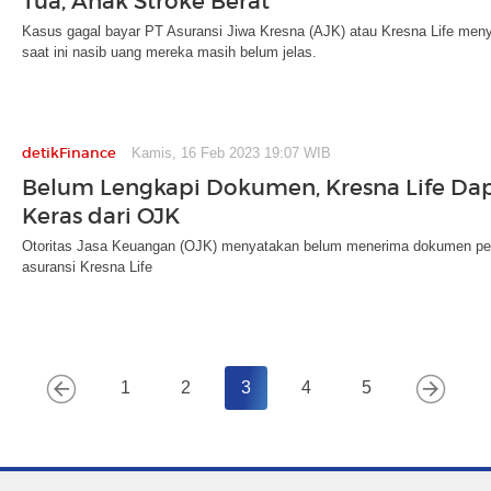
Tua, Anak Stroke Berat
Kasus gagal bayar PT Asuransi Jiwa Kresna (AJK) atau Kresna Life meny
saat ini nasib uang mereka masih belum jelas.
detikFinance
Kamis, 16 Feb 2023 19:07 WIB
Belum Lengkapi Dokumen, Kresna Life D
Keras dari OJK
Otoritas Jasa Keuangan (OJK) menyatakan belum menerima dokumen pern
asuransi Kresna Life
1
2
3
4
5