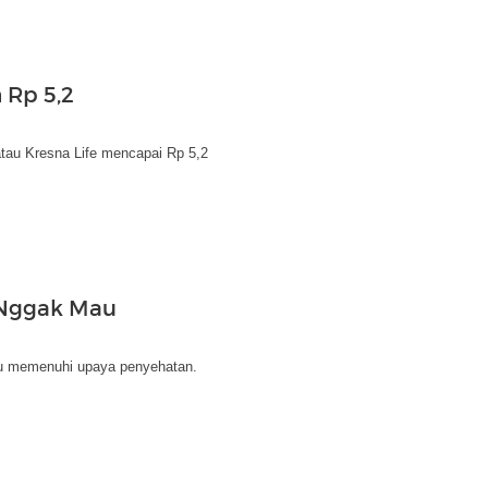
 Rp 5,2
tau Kresna Life mencapai Rp 5,2
 Nggak Mau
u memenuhi upaya penyehatan.