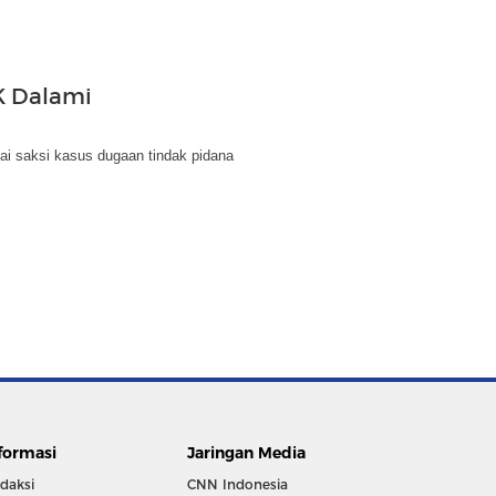
K Dalami
i saksi kasus dugaan tindak pidana
formasi
Jaringan Media
daksi
CNN Indonesia