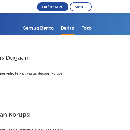
Daftar MPC
Masuk
Semua Berita
Berita
Foto
us Dugaan
enyidik terkait kasus dugaan korupsi
an Korupsi