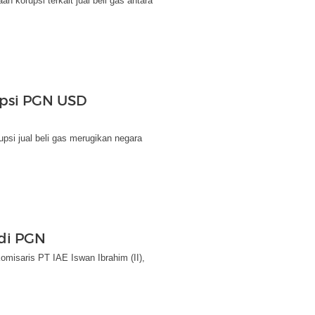
 korupsi terkait jual beli gas antara
upsi PGN USD
psi jual beli gas merugikan negara
 di PGN
isaris PT IAE Iswan Ibrahim (II),