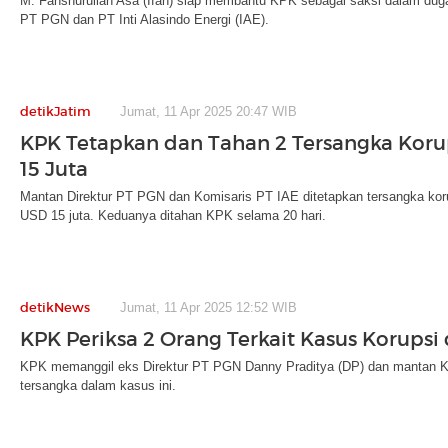
M. Fanshurullah Asa (Ifan) siap membantu KPK sebagai saksi dalam dugaan
PT PGN dan PT Inti Alasindo Energi (IAE).
detikJatim
Jumat, 11 Apr 2025 20:47 WIB
KPK Tetapkan dan Tahan 2 Tersangka Kor
15 Juta
Mantan Direktur PT PGN dan Komisaris PT IAE ditetapkan tersangka koru
USD 15 juta. Keduanya ditahan KPK selama 20 hari.
detikNews
Jumat, 11 Apr 2025 12:52 WIB
KPK Periksa 2 Orang Terkait Kasus Korupsi
KPK memanggil eks Direktur PT PGN Danny Praditya (DP) dan mantan Kom
tersangka dalam kasus ini.