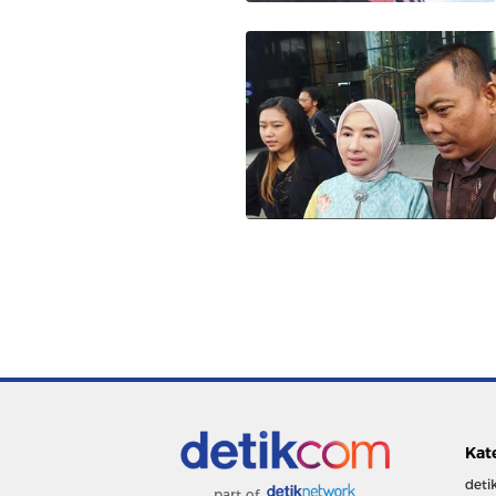
Kat
deti
part of