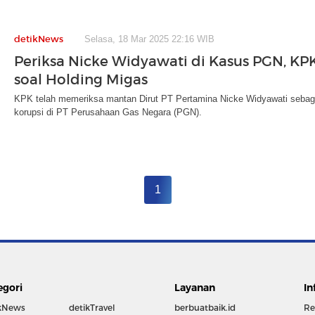
detikNews
Selasa, 18 Mar 2025 22:16 WIB
Periksa Nicke Widyawati di Kasus PGN, KP
soal Holding Migas
KPK telah memeriksa mantan Dirut PT Pertamina Nicke Widyawati sebaga
korupsi di PT Perusahaan Gas Negara (PGN).
1
egori
Layanan
In
kNews
detikTravel
berbuatbaik.id
Re