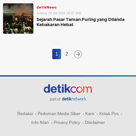
detikNews
Selasa, 29 Jul 2025 10:37 WIB
Sejarah Pasar Taman Puring yang Dilanda
Kebakaran Hebat
1
2
part of
Redaksi
Pedoman Media Siber
Karir
Kotak Pos
Info Iklan
Privacy Policy
Disclaimer