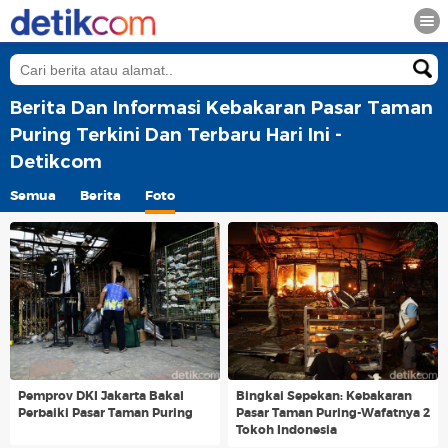
Berita Dan Informasi Kebakaran Pasar Taman
Puring Terkini Dan Terbaru Hari Ini -
Detikcom
Semua
Berita
Foto
Pemprov DKI Jakarta Bakal
Bingkai Sepekan: Kebakaran
Perbaiki Pasar Taman Puring
Pasar Taman Puring-Wafatnya 2
Tokoh Indonesia