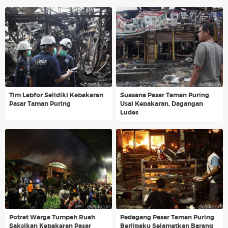
Tim Labfor Selidiki Kebakaran
Suasana Pasar Taman Puring
Pasar Taman Puring
Usai Kebakaran, Dagangan
Ludes
Potret Warga Tumpah Ruah
Pedagang Pasar Taman Puring
Saksikan Kebakaran Pasar
Berjibaku Selamatkan Barang