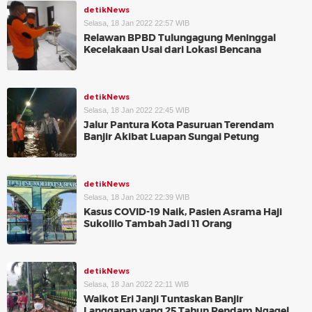
detikNews
Selasa, 18 Jan 2022 22:57 WIB
Relawan BPBD Tulungagung Meninggal
Kecelakaan Usai dari Lokasi Bencana
detikNews
Selasa, 18 Jan 2022 22:45 WIB
Jalur Pantura Kota Pasuruan Terendam
Banjir Akibat Luapan Sungai Petung
detikNews
Selasa, 18 Jan 2022 22:39 WIB
Kasus COVID-19 Naik, Pasien Asrama Haji
Sukolilo Tambah Jadi 11 Orang
detikNews
Selasa, 18 Jan 2022 22:11 WIB
Walkot Eri Janji Tuntaskan Banjir
Langganan yang 25 Tahun Rendam Ngagel