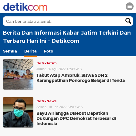
Berita Dan Informasi Kabar Jatim Terkini Dan
Terbaru Hari Ini - Detikcom
Semua
Berita
Foto
detikJatim
Jumat, 26 Agu 2022 12:49 WIB
Takut Atap Ambruk, Siswa SDN 2
Karangpatihan Ponorogo Belajar di Tenda
detikNews
Selasa, 18 Jan 2022 23:09 WIB
Bayu Airlangga Disebut Dapatkan
Dukungan DPC Demokrat Terbesar di
Indonesia