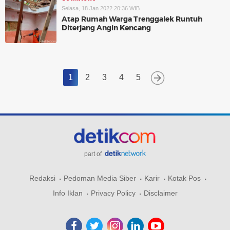
Selasa, 18 Jan 2022 20:36 WIB
Atap Rumah Warga Trenggalek Runtuh
Diterjang Angin Kencang
1
2
3
4
5
part of
Redaksi
Pedoman Media Siber
Karir
Kotak Pos
Info Iklan
Privacy Policy
Disclaimer