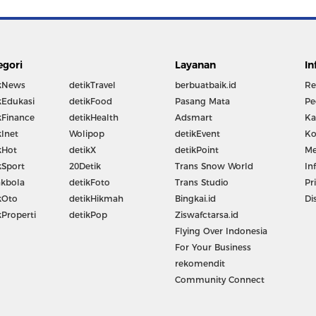
egori
Layanan
In
kNews
detikTravel
berbuatbaik.id
Re
kEdukasi
detikFood
Pasang Mata
Pe
kFinance
detikHealth
Adsmart
Ka
kInet
Wolipop
detikEvent
Ko
kHot
detikX
detikPoint
Me
kSport
20Detik
Trans Snow World
In
kbola
detikFoto
Trans Studio
Pr
kOto
detikHikmah
Bingkai.id
Di
kProperti
detikPop
Ziswafctarsa.id
Flying Over Indonesia
For Your Business
rekomendit
Community Connect