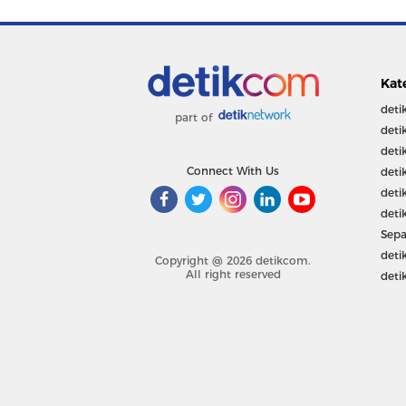
Kat
deti
part of
deti
deti
Connect With Us
deti
deti
deti
Sepa
deti
Copyright @ 2026 detikcom.
All right reserved
deti