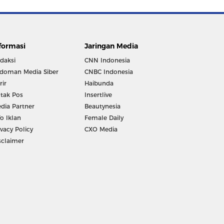
formasi
Jaringan Media
daksi
CNN Indonesia
doman Media Siber
CNBC Indonesia
rir
Haibunda
tak Pos
Insertlive
dia Partner
Beautynesia
fo Iklan
Female Daily
ivacy Policy
CXO Media
sclaimer