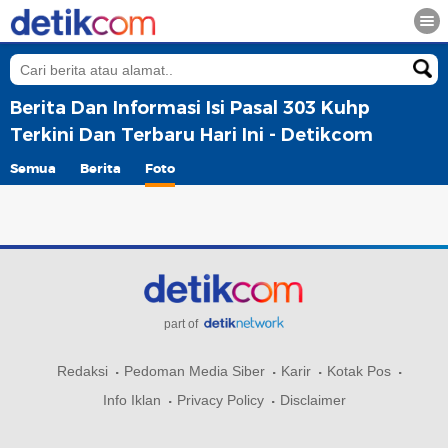
Berita Dan Informasi Isi Pasal 303 Kuhp
Terkini Dan Terbaru Hari Ini - Detikcom
Semua
Berita
Foto
part of
Redaksi
Pedoman Media Siber
Karir
Kotak Pos
Info Iklan
Privacy Policy
Disclaimer