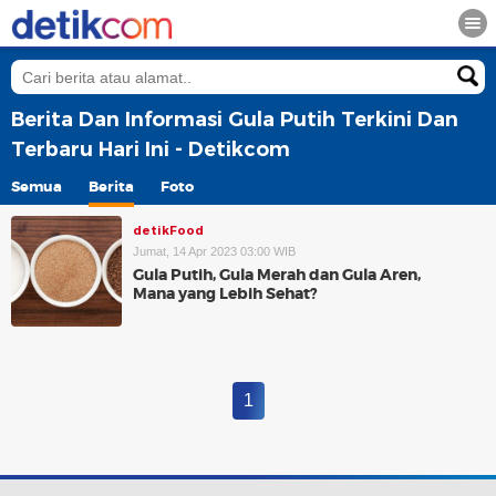
Berita Dan Informasi Gula Putih Terkini Dan
Terbaru Hari Ini - Detikcom
Semua
Berita
Foto
detikFood
Jumat, 14 Apr 2023 03:00 WIB
Gula Putih, Gula Merah dan Gula Aren,
Mana yang Lebih Sehat?
1