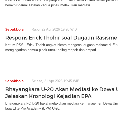
Kasus kericuhan antara Bhayangkara FC dan Dewa United dalam pertand
berakhir damai setelah kedua pihak melakukan mediasi.
Sepakbola
Rabu, 22 Apr 2026 19:20 WIB
Respons Erick Thohir soal Dugaan Rasisme
Ketum PSSI, Erick Thohir angkat bicara mengenai dugaan rasisme di Eli
mengingatkan semua pihak untuk saling respek dan empati.
Sepakbola
Selasa, 21 Apr 2026 19:45 WIB
Bhayangkara U-20 Akan Mediasi ke Dewa U
Jelaskan Kronologi Kejadian EPA
Bhayangkara FC U-20 bakal melakukan mediasi ke manajemen Dewa United U-
laga Elite Pro Academy (EPA) U-20.