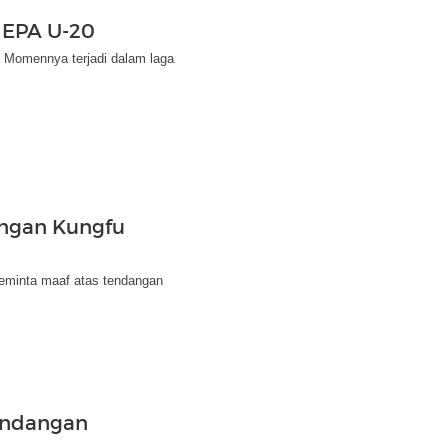
 EPA U-20
. Momennya terjadi dalam laga
angan Kungfu
eminta maaf atas tendangan
Tendangan