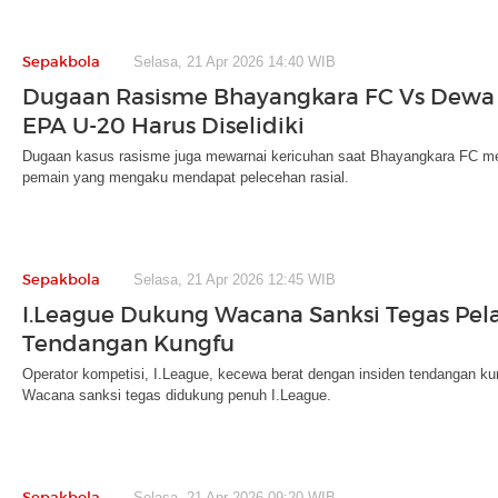
Sepakbola
Selasa, 21 Apr 2026 14:40 WIB
Dugaan Rasisme Bhayangkara FC Vs Dewa 
EPA U-20 Harus Diselidiki
Dugaan kasus rasisme juga mewarnai kericuhan saat Bhayangkara FC m
pemain yang mengaku mendapat pelecehan rasial.
Sepakbola
Selasa, 21 Apr 2026 12:45 WIB
I.League Dukung Wacana Sanksi Tegas Pel
Tendangan Kungfu
Operator kompetisi, I.League, kecewa berat dengan insiden tendangan ku
Wacana sanksi tegas didukung penuh I.League.
Sepakbola
Selasa, 21 Apr 2026 09:20 WIB