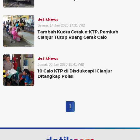
detikNews
Selasa, 14 Jan 2020 17:31 WIB
Tambah Kuota Cetak e-KTP, Pemkab
Cianjur Tutup Ruang Gerak Calo
detikNews
Jumat, 03 Jan 2020 15:41 WIB
10 Calo KTP di Disdukcapil Cianjur
Ditangkap Polisi
1