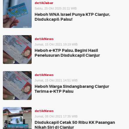
detikJabar
Sabtu, 25 Okt 2025 20:11 WIB
Heboh WNA Israel Punya KTP Cianjur,
Disdukcapil: Palsu!
detikNews
Jumat, 15 Okt 2021 19:19 WIB
Heboh e-KTP Palsu, Begini Hasil
Penelusuran Disdukcapil Cianjur
detikNews
Jumat, 15 Okt 2021 14:51 WIB
Heboh Warga Sindangbarang Cianjur
Terima e-KTP Palsu
detikNews
Jumat, 08 Okt 2021 17:35 WIB
Disdukcapil Cetak 50 Ribu KK Pasangan
Nikah Siri di Cianjur