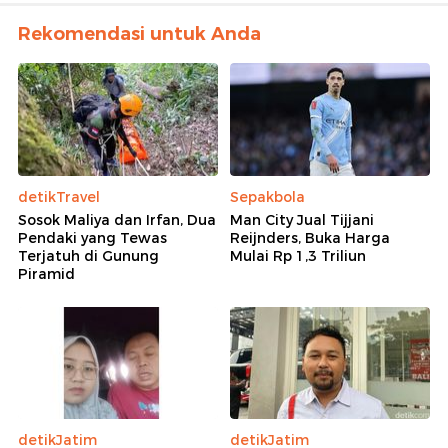
Rekomendasi untuk Anda
detikTravel
Sepakbola
Sosok Maliya dan Irfan, Dua
Man City Jual Tijjani
Pendaki yang Tewas
Reijnders, Buka Harga
Terjatuh di Gunung
Mulai Rp 1,3 Triliun
Piramid
detikJatim
detikJatim