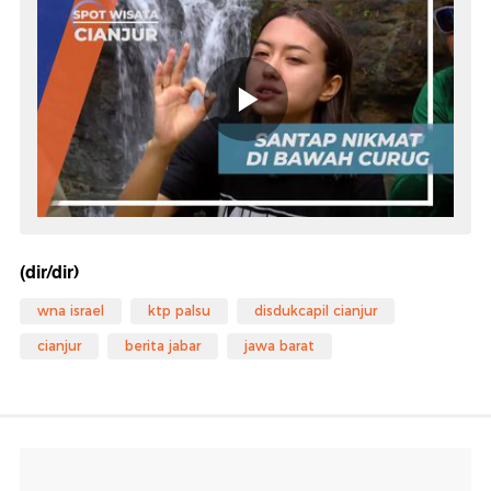
(dir/dir)
wna israel
ktp palsu
disdukcapil cianjur
cianjur
berita jabar
jawa barat