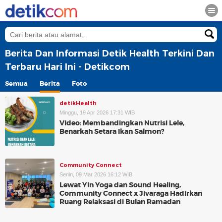
Berita Dan Informasi Detik Health Terkini Dan
Terbaru Hari Ini - Detikcom
Semua
Berita
Foto
detikHealth
Minggu, 19 Apr 2026 17:31 WIB
Video: Membandingkan Nutrisi Lele,
Benarkah Setara Ikan Salmon?
Community Connect
Senin, 09 Mar 2026 16:12 WIB
Lewat Yin Yoga dan Sound Healing,
Community Connect x Jivaraga Hadirkan
Ruang Relaksasi di Bulan Ramadan