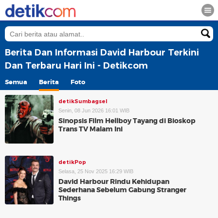
Berita Dan Informasi David Harbour Terkini
Dan Terbaru Hari Ini - Detikcom
Semua
Berita
Foto
detikSumbagsel
Senin, 08 Jun 2026 16:01 WIB
Sinopsis Film Hellboy Tayang di Bioskop
Trans TV Malam Ini
detikPop
Selasa, 25 Nov 2025 16:29 WIB
David Harbour Rindu Kehidupan
Sederhana Sebelum Gabung Stranger
Things