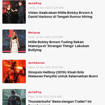
detikPop
Jumat, 07 Nov 2025 23:25 WIB
Video: Keakraban Millie Bobby Brown &
David Harbour di Tengah Rumor Miring
Wolipop
Senin, 03 Nov 2025 13:30 WIB
Millie Bobby Brown Tuding Rekan
Mainnya di 'Stranger Things' Lakukan
Bullying
detikSulsel
Sabtu, 01 Nov 2025 20:00 WIB
Sinopsis Hellboy (2019): Kisah Iblis
Melawan Penyihir untuk Selamatkan Bumi
detikPop
Rabu, 30 Apr 2025 16:30 WIB
Thunderbolts* Beda dengan Trailer? Ini