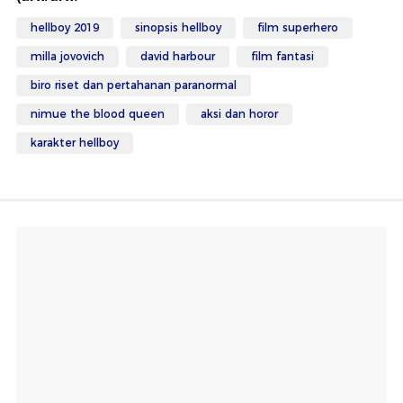
hellboy 2019
sinopsis hellboy
film superhero
milla jovovich
david harbour
film fantasi
biro riset dan pertahanan paranormal
nimue the blood queen
aksi dan horor
karakter hellboy