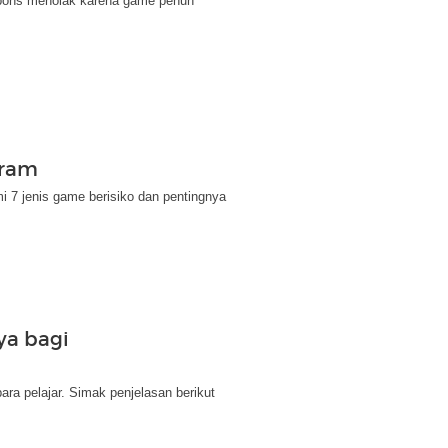
pons menolak karena game penuh
eram
i 7 jenis game berisiko dan pentingnya
ya bagi
ara pelajar. Simak penjelasan berikut