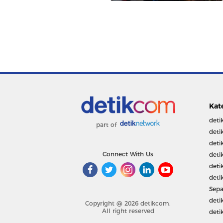
Kat
deti
part of
deti
deti
Connect With Us
deti
deti
deti
Sepa
deti
Copyright @ 2026 detikcom.
All right reserved
deti