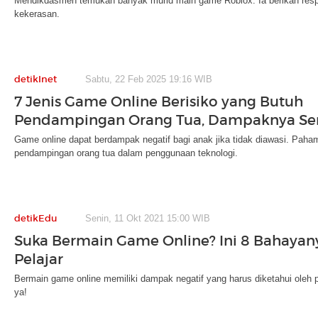
Mendikdasmen temukan banyak murid main game Roblox. Ia berikan res
kekerasan.
detikInet
Sabtu, 22 Feb 2025 19:16 WIB
7 Jenis Game Online Berisiko yang Butuh
Pendampingan Orang Tua, Dampaknya S
Game online dapat berdampak negatif bagi anak jika tidak diawasi. Paham
pendampingan orang tua dalam penggunaan teknologi.
detikEdu
Senin, 11 Okt 2021 15:00 WIB
Suka Bermain Game Online? Ini 8 Bahayan
Pelajar
Bermain game online memiliki dampak negatif yang harus diketahui oleh p
ya!