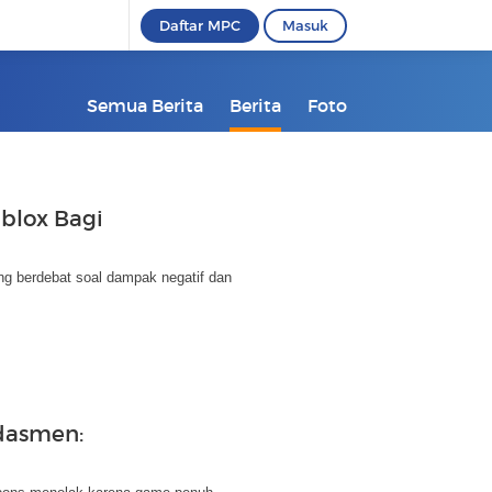
Daftar MPC
Masuk
Semua Berita
Berita
Foto
blox Bagi
ng berdebat soal dampak negatif dan
dasmen: