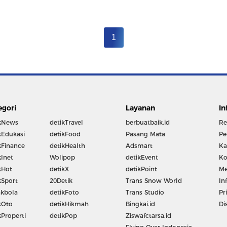
1
egori
Layanan
In
kNews
detikTravel
berbuatbaik.id
Re
kEdukasi
detikFood
Pasang Mata
Pe
kFinance
detikHealth
Adsmart
Ka
kInet
Wolipop
detikEvent
Ko
kHot
detikX
detikPoint
Me
kSport
20Detik
Trans Snow World
In
kbola
detikFoto
Trans Studio
Pr
kOto
detikHikmah
Bingkai.id
Di
kProperti
detikPop
Ziswafctarsa.id