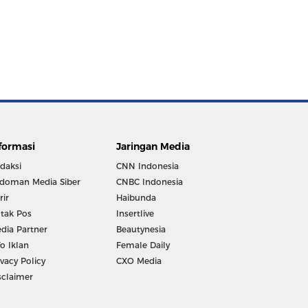
formasi
Jaringan Media
daksi
CNN Indonesia
doman Media Siber
CNBC Indonesia
rir
Haibunda
tak Pos
Insertlive
dia Partner
Beautynesia
fo Iklan
Female Daily
ivacy Policy
CXO Media
sclaimer