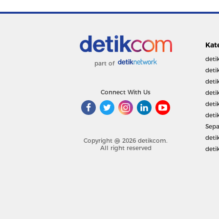
Kat
deti
part of
deti
deti
Connect With Us
deti
deti
deti
Sepa
deti
Copyright @ 2026 detikcom.
All right reserved
deti