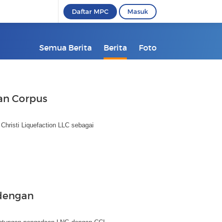
Daftar MPC
Masuk
Semua Berita
Berita
Foto
an Corpus
hristi Liquefaction LLC sebagai
 dengan