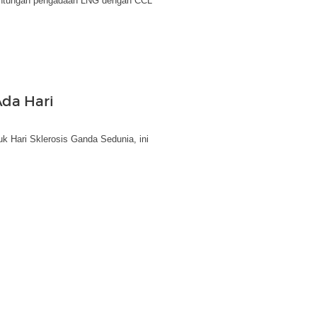
euntungan pengadaan LNG dengan CCL
da Hari
uk Hari Sklerosis Ganda Sedunia, ini