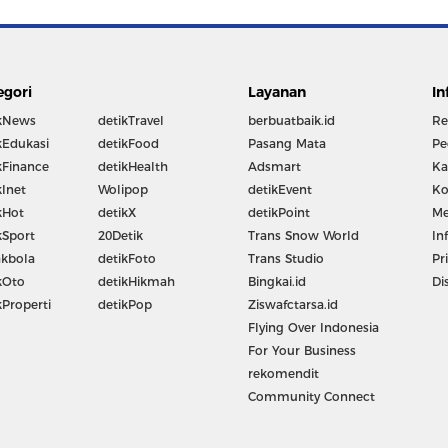
egori
Layanan
In
kNews
detikTravel
berbuatbaik.id
Re
kEdukasi
detikFood
Pasang Mata
Pe
kFinance
detikHealth
Adsmart
Ka
kInet
Wolipop
detikEvent
Ko
kHot
detikX
detikPoint
Me
kSport
20Detik
Trans Snow World
In
kbola
detikFoto
Trans Studio
Pr
kOto
detikHikmah
Bingkai.id
Di
kProperti
detikPop
Ziswafctarsa.id
Flying Over Indonesia
For Your Business
rekomendit
Community Connect