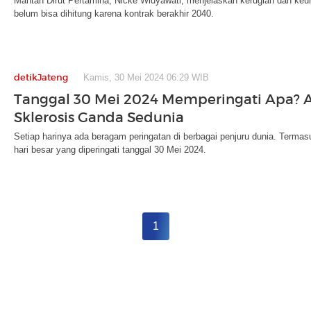
Mantan Dirut Pertamina, Nicke Widyawati, menjelaskan kerugian dan k
belum bisa dihitung karena kontrak berakhir 2040.
detikJateng
Kamis, 30 Mei 2024 06:29 WIB
Tanggal 30 Mei 2024 Memperingati Apa? A
Sklerosis Ganda Sedunia
Setiap harinya ada beragam peringatan di berbagai penjuru dunia. Termas
hari besar yang diperingati tanggal 30 Mei 2024.
1