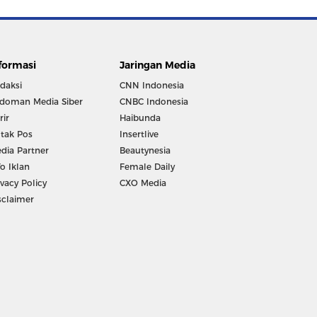
formasi
Jaringan Media
daksi
CNN Indonesia
doman Media Siber
CNBC Indonesia
rir
Haibunda
tak Pos
Insertlive
dia Partner
Beautynesia
fo Iklan
Female Daily
ivacy Policy
CXO Media
sclaimer