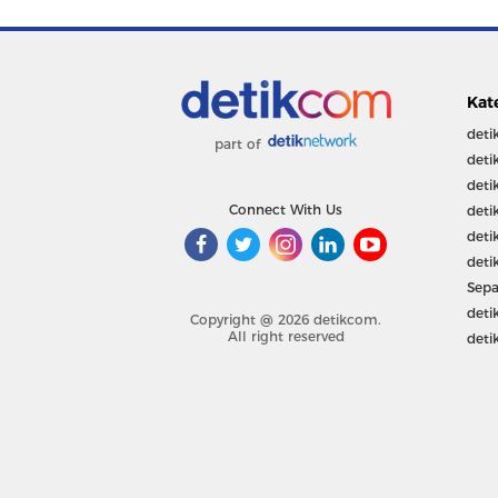
Kat
deti
part of
deti
deti
Connect With Us
deti
deti
deti
Sepa
deti
Copyright @ 2026 detikcom.
All right reserved
deti