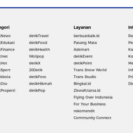
egori
Layanan
In
kNews
detikTravel
berbuatbaik.id
Re
kEdukasi
detikFood
Pasang Mata
Pe
kFinance
detikHealth
Adsmart
Ka
kInet
Wolipop
detikEvent
Ko
kHot
detikX
detikPoint
Me
kSport
20Detik
Trans Snow World
In
kbola
detikFoto
Trans Studio
Pr
kOto
detikHikmah
Bingkai.id
Di
kProperti
detikPop
Ziswafctarsa.id
Flying Over Indonesia
For Your Business
rekomendit
Community Connect