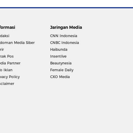
formasi
Jaringan Media
daksi
CNN Indonesia
doman Media Siber
CNBC Indonesia
rir
Haibunda
tak Pos
Insertlive
dia Partner
Beautynesia
fo Iklan
Female Daily
ivacy Policy
CXO Media
sclaimer