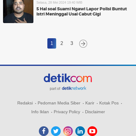
Selasa, 28 Mei 2024 19:40 WIB
5 Hal soal Suami Ngawi Lapor Polisi Buntut
Istri Meninggal Usai Cabut Gigi
1
2
3
part of
Redaksi
Pedoman Media Siber
Karir
Kotak Pos
Info Iklan
Privacy Policy
Disclaimer