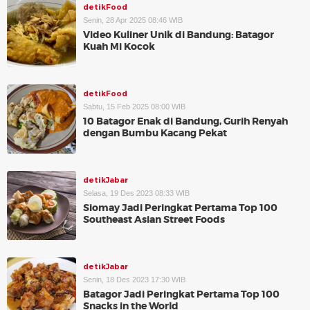
detikFood
Senin, 28 Apr 2025 08:46 WIB
Video Kuliner Unik di Bandung: Batagor
Kuah Mi Kocok
detikFood
Sabtu, 15 Feb 2025 08:00 WIB
10 Batagor Enak di Bandung, Gurih Renyah
dengan Bumbu Kacang Pekat
detikJabar
Selasa, 19 Des 2023 08:33 WIB
Siomay Jadi Peringkat Pertama Top 100
Southeast Asian Street Foods
detikJabar
Senin, 18 Des 2023 17:30 WIB
Batagor Jadi Peringkat Pertama Top 100
Snacks in the World