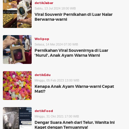
detikJabar
Sabtu, 13 Jul 2024 18:00 WIB
Viral Souvenir Pernikahan di Luar Nalar
Berwarna-warni
Wolipop
Selasa, 14 Mei 2024 07:00 WIB
Pernikahan Viral Souvenirnya di Luar
'Nurul', Anak Ayam Warna Warni
detikEdu
Minggu, 05 Feb 2023 13:00 WIB
Kenapa Anak Ayam Warna-warni Cepat
Mati?
detikFood
Minggu, 31 Okt 2021 17:00 WIB
Dengar Suara Aneh dari Telur, Wanita Ini
Kaget dengan Temuannya!