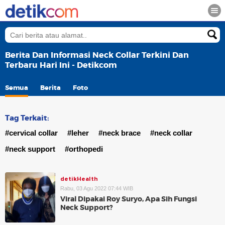
Berita Dan Informasi Neck Collar Terkini Dan
Terbaru Hari Ini - Detikcom
Semua
Berita
Foto
Tag Terkait:
#cervical collar
#leher
#neck brace
#neck collar
#neck support
#orthopedi
detikHealth
Rabu, 03 Agu 2022 07:44 WIB
Viral Dipakai Roy Suryo, Apa Sih Fungsi
Neck Support?