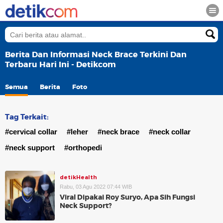
Berita Dan Informasi Neck Brace Terkini Dan
Terbaru Hari Ini - Detikcom
Semua
Berita
Foto
Tag Terkait:
#cervical collar
#leher
#neck brace
#neck collar
#neck support
#orthopedi
detikHealth
Rabu, 03 Agu 2022 07:44 WIB
Viral Dipakai Roy Suryo, Apa Sih Fungsi
Neck Support?