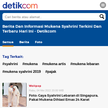
Berita Dan Informasi Mukena Syahrini Terkini Dan
Terbaru Hari Ini - Detikcom
Semua
Berita
Foto
Tag Terkait:
#syahrini
#mukena
#mukena artis
#mukena lebaran
#mukena syahrini 2019
#pajak
Wolipop
Rabu, 04 Mei 2022 20:00 WIB
Foto: Gaya Syahrini Lebaran di Singapura,
Pakai Mukena Dihiasi Emas 24 Karat