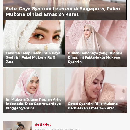
Foto: Gaya Syahrini Lebaran di Singapura, Pakai
Mukena Dihiasi Emas 24 Karat
Lebaran Tetap Cetar, Intip Gaya
Bukan Bahannya yang Dilapisi
Syahrini Pakai Mukena Rp 5
Emas, Ini Fakta-fakta Mukena
Juta
Syahrini
Ini Mukena Jutaan Rupiah Artis
Indonesia: Dian Sastrowardoyo
Cetar! Syahrini Rilis Mukena
hingga Syahrini
Berhiaskan Emas 24 Karat
detikHot