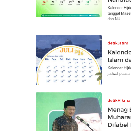
Kalender Hijr
tanggal Mase
dan NU.
detikJatim
Kalender
Islam d
Kalender Hij
jadwal puasa 
detikHikma
Menag B
Muhara
Difabel