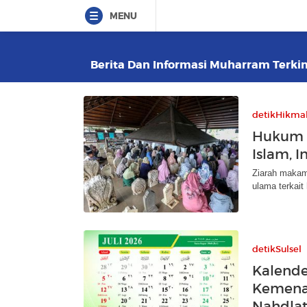
MENU
Berita Dan Informasi Muharram Terkini
detikHikma
Hukum 
Islam, 
Ziarah makam 
ulama terkai
detikSulsel
Kalender
Kemena
Nahdlat