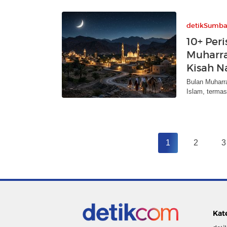
detikSumba
10+ Peri
Muharra
Kisah N
Bulan Muharra
Islam, termas
1
2
3
Kat