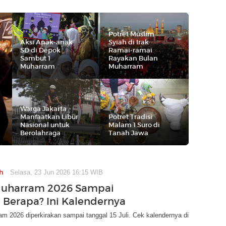
Potret Muslim
Aksi Anak-anak
Syiah di Irak
SD di Depok
Ramai-ramai
Sambut 1
Rayakan Bulan
Muharram
Muharram
Warga Jakarta
Manfaatkan Libur
Potret Tradisi
Nasional untuk
Malam 1 Suro di
Berolahraga
Tanah Jawa
h
Selasa, 23 Jun 2026 16:15 WIB
Muharram 2026 Sampai
 Berapa? Ini Kalendernya
m 2026 diperkirakan sampai tanggal 15 Juli. Cek kalendernya di