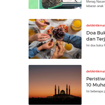
Menag Nasaru
lebaran anak 
detikHikma
Doa Buk
dan Te
Ini doa buka
detikHikma
Peristi
10 Muha
Ini beberapa 