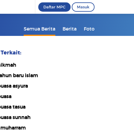
Daftar MPC
Masuk
Semua Berita
Berita
Foto
Terkait:
hikmah
ahun baru islam
uasa asyura
uasa
uasa tasua
uasa sunnah
 muharram