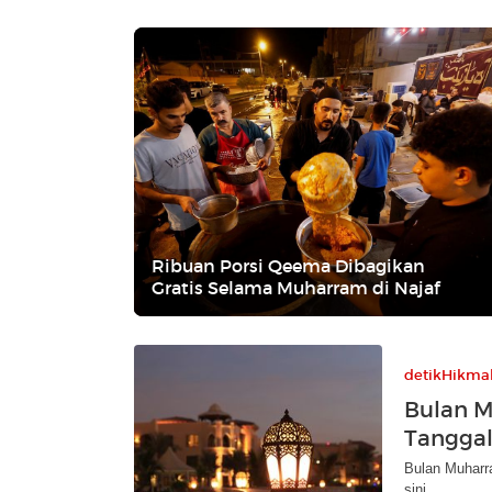
Ribuan Porsi Qeema Dibagikan
Gratis Selama Muharram di Najaf
detikHikma
Bulan 
Tanggal
Bulan Muharra
sini.