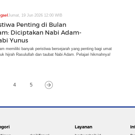
gsel
Jumat, 19 Jun 2026 12:00 WIB
stiwa Penting di Bulan
m: Diciptakan Nabi Adam-
abi Yunus
m memiliki banyak peristiwa bersejarah yang penting bagi umat
uk hijrah Rasulullah dan taubat Nabi Adam. Pelajari hikmahnya!
4
5
egori
Layanan
In