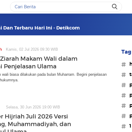
 Dan Terbaru Hari Ini - Detikcom
h
Kamis, 02 Jul 2026 09:30 WIB
Tag 
Ziarah Makam Wali dalam
#
Ini Penjelasan Ulama
#t
wali biasa dilakukan pada bulan Muharram. Begini penjelasan
t hukumnya.
#p
#p
#p
Selasa, 30 Jun 2026 19:00 WIB
#p
 Hijriah Juli 2026 Versi
g, Muhammadiyah, dan
#1
ul Ulama