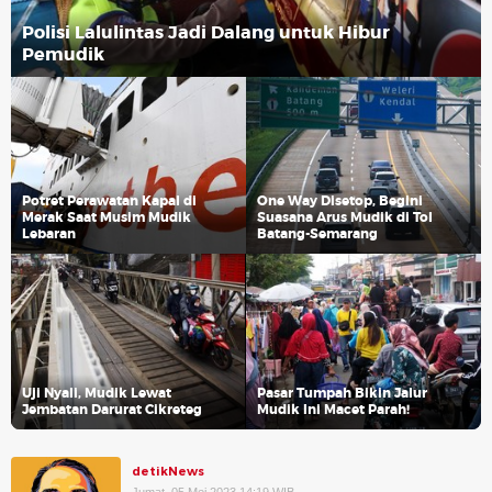
Polisi Lalulintas Jadi Dalang untuk Hibur
Pemudik
Potret Perawatan Kapal di
One Way Disetop, Begini
Merak Saat Musim Mudik
Suasana Arus Mudik di Tol
Lebaran
Batang-Semarang
Uji Nyali, Mudik Lewat
Pasar Tumpah Bikin Jalur
Jembatan Darurat Cikreteg
Mudik Ini Macet Parah!
detikNews