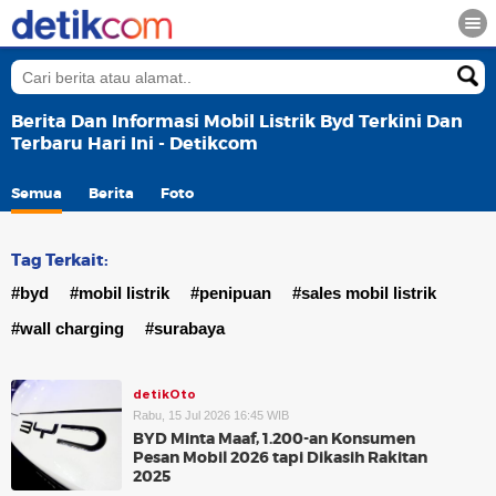
Berita Dan Informasi Mobil Listrik Byd Terkini Dan
Terbaru Hari Ini - Detikcom
Semua
Berita
Foto
Tag Terkait:
#byd
#mobil listrik
#penipuan
#sales mobil listrik
#wall charging
#surabaya
detikOto
Rabu, 15 Jul 2026 16:45 WIB
BYD Minta Maaf, 1.200-an Konsumen
Pesan Mobil 2026 tapi Dikasih Rakitan
2025