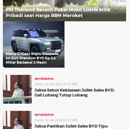
PM Thailand Beralih Pakai Mobil Listrik Milik
Pribadi saat Harga BBM Meroket
Mercy G-Class Wajib Waspada,
Ini SUV Premium BYD Rp 2,2
Miliar Berbekal 2 Mesin
detikJatim
Jumat, 23 Jan 2026 20:10 WIB
Jaksa Sebut Kebiasaan Juliet Sales BYD:
Gali Lubang Tutup Lubang
detikJatim
Kamis, 22 Jan 2026 19:53 WIB
Jaksa Pastikan Juliet Sales BYD Tipu