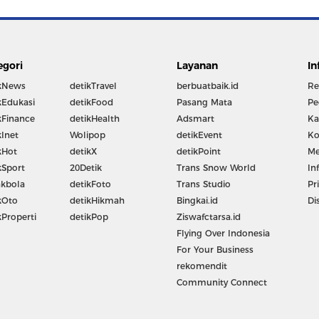
egori
Layanan
In
kNews
detikTravel
berbuatbaik.id
Re
kEdukasi
detikFood
Pasang Mata
Pe
kFinance
detikHealth
Adsmart
Ka
kInet
Wolipop
detikEvent
Ko
kHot
detikX
detikPoint
Me
kSport
20Detik
Trans Snow World
In
kbola
detikFoto
Trans Studio
Pr
kOto
detikHikmah
Bingkai.id
Di
kProperti
detikPop
Ziswafctarsa.id
Flying Over Indonesia
For Your Business
rekomendit
Community Connect