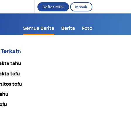
Daftar MPC
Masuk
Semua Berita
Berita
Foto
Terkait:
akta tahu
akta tofu
itos tofu
ahu
ofu