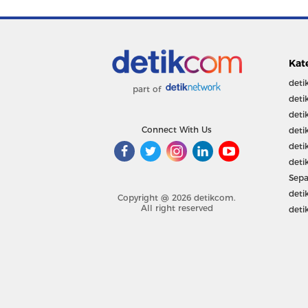
Kat
deti
part of
deti
deti
Connect With Us
deti
deti
deti
Sepa
deti
Copyright @ 2026 detikcom.
All right reserved
deti