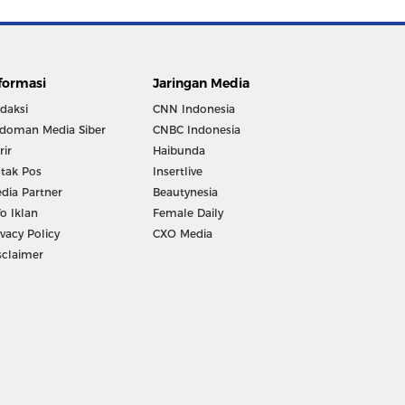
formasi
Jaringan Media
daksi
CNN Indonesia
doman Media Siber
CNBC Indonesia
rir
Haibunda
tak Pos
Insertlive
dia Partner
Beautynesia
fo Iklan
Female Daily
ivacy Policy
CXO Media
sclaimer