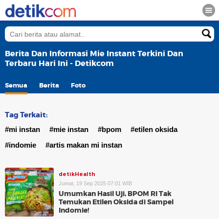
Berita Dan Informasi Mie Instant Terkini Dan
Terbaru Hari Ini - Detikcom
Semua
Berita
Foto
Tag Terkait:
#mi instan
#mie instan
#bpom
#etilen oksida
#indomie
#artis makan mi instan
detikHealth
Jumat, 19 Sep 2025 07:01 WIB
Umumkan Hasil Uji, BPOM RI Tak
Temukan Etilen Oksida di Sampel
Indomie!