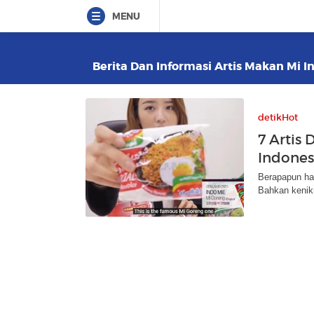
MENU
Berita Dan Informasi Artis Makan Mi In
detikHot
7 Artis
Indones
Berapapun ha
Bahkan kenikm