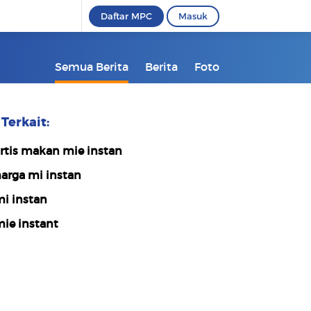
Daftar MPC
Masuk
Semua Berita
Berita
Foto
Terkait:
rtis makan mie instan
arga mi instan
i instan
ie instant