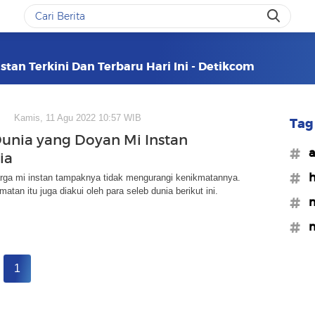
stan Terkini Dan Terbaru Hari Ini - Detikcom
Kamis, 11 Agu 2022 10:57 WIB
Tag 
 Dunia yang Doyan Mi Instan
#a
ia
#h
rga mi instan tampaknya tidak mengurangi kenikmatannya.
atan itu juga diakui oleh para seleb dunia berikut ini.
#m
#m
1