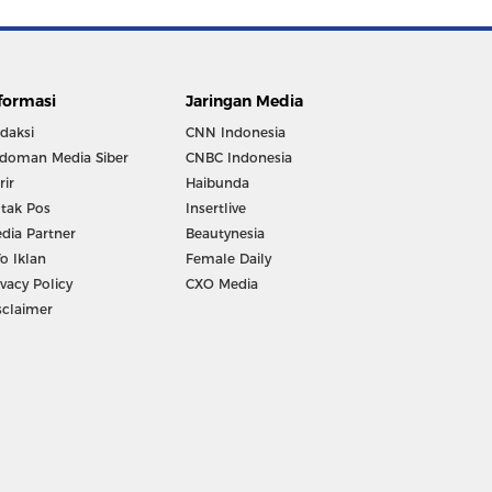
formasi
Jaringan Media
daksi
CNN Indonesia
doman Media Siber
CNBC Indonesia
rir
Haibunda
tak Pos
Insertlive
dia Partner
Beautynesia
fo Iklan
Female Daily
ivacy Policy
CXO Media
sclaimer