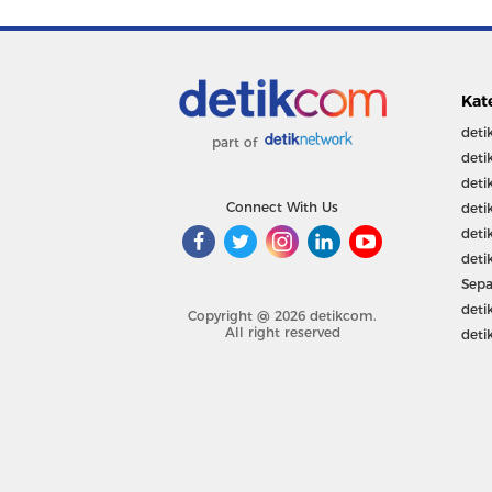
Kat
deti
part of
deti
deti
Connect With Us
deti
deti
deti
Sepa
deti
Copyright @ 2026 detikcom.
All right reserved
deti