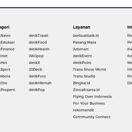
egori
Layanan
In
kNews
detikTravel
berbuatbaik.id
Re
kEdukasi
detikFood
Pasang Mata
Pe
kFinance
detikHealth
Adsmart
Ka
kInet
Wolipop
detikEvent
Ko
kHot
detikX
detikPoint
Me
kSport
20Detik
Trans Snow World
In
kbola
detikFoto
Trans Studio
Pr
kOto
detikHikmah
Bingkai.id
Di
kProperti
detikPop
Ziswafctarsa.id
Flying Over Indonesia
For Your Business
rekomendit
Community Connect