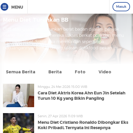
Masuk
MENU
Menu Diet Turunkan BB
Diet atau usaha menurunkan berat badan dijalani banyak
orang. Tak sedikit dari mereka sukses berkat pola dan menu
diet yang tepat. Siapa saja mereka dan seperti apa
perjuangannya? Simak dalam ulasan detikfood pekan ini.
Semua Berita
Berita
Foto
Video
Minggu, 24 Mei 2026 15:00 WIB
Cara Diet Aktris Korea Ahn Eun Jin Setelah
Turun 10 Kg yang Bikin Pangling
Senin, 27 Apr 2026 11:09 WIB
Menu Diet Cristiano Ronaldo Dibongkar Eks
Koki Pribadi, Ternyata Ini Resepnya