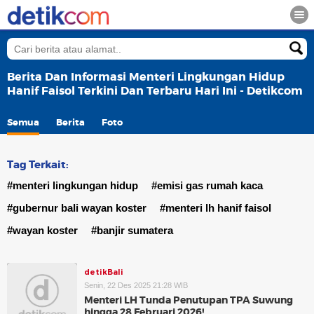
Berita Dan Informasi Menteri Lingkungan Hidup
Hanif Faisol Terkini Dan Terbaru Hari Ini - Detikcom
Semua
Berita
Foto
Tag Terkait:
#menteri lingkungan hidup
#emisi gas rumah kaca
#gubernur bali wayan koster
#menteri lh hanif faisol
#wayan koster
#banjir sumatera
detikBali
Senin, 22 Des 2025 21:28 WIB
Menteri LH Tunda Penutupan TPA Suwung
hingga 28 Februari 2026!