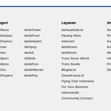
egori
Layanan
In
kNews
detikTravel
berbuatbaik.id
Re
kEdukasi
detikFood
Pasang Mata
Pe
kFinance
detikHealth
Adsmart
Ka
kInet
Wolipop
detikEvent
Ko
kHot
detikX
detikPoint
Me
kSport
20Detik
Trans Snow World
In
kbola
detikFoto
Trans Studio
Pr
kOto
detikHikmah
Bingkai.id
Di
kProperti
detikPop
Ziswafctarsa.id
Flying Over Indonesia
For Your Business
rekomendit
Community Connect