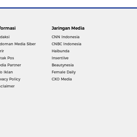
formasi
Jaringan Media
daksi
CNN Indonesia
doman Media Siber
CNBC Indonesia
rir
Haibunda
tak Pos
Insertlive
dia Partner
Beautynesia
fo Iklan
Female Daily
ivacy Policy
CXO Media
sclaimer