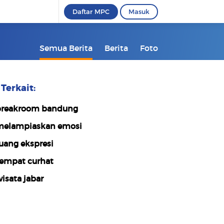
Daftar MPC
Masuk
Semua Berita
Berita
Foto
Terkait:
reakroom bandung
elampiaskan emosi
uang ekspresi
empat curhat
isata jabar