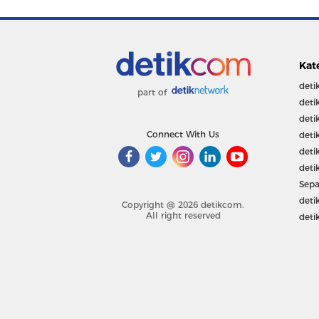
Kat
deti
part of
deti
deti
Connect With Us
deti
deti
deti
Sepa
deti
Copyright @ 2026 detikcom.
All right reserved
deti