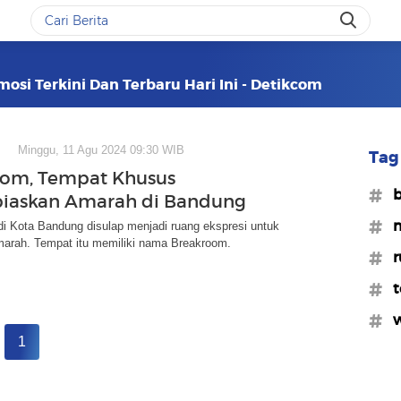
osi Terkini Dan Terbaru Hari Ini - Detikcom
Minggu, 11 Agu 2024 09:30 WIB
Tag 
oom, Tempat Khusus
#b
iaskan Amarah di Bandung
#m
i Kota Bandung disulap menjadi ruang ekspresi untuk
arah. Tempat itu memiliki nama Breakroom.
#r
#t
#w
1