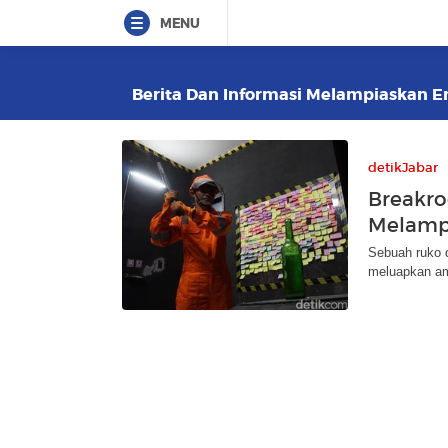
MENU
Berita Dan Informasi Melampiaskan Em
detikJabar
Breakr
Melamp
Sebuah ruko d
meluapkan am