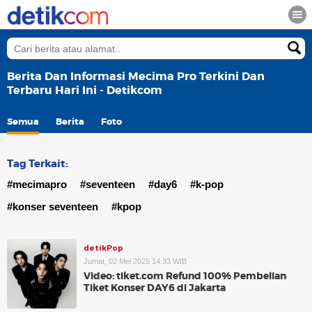
Berita Dan Informasi Mecima Pro Terkini Dan
Terbaru Hari Ini - Detikcom
Semua
Berita
Foto
Tag Terkait:
#mecimapro
#seventeen
#day6
#k-pop
#konser seventeen
#kpop
detikPop
Jumat, 02 Mei 2025 14:33 WIB
Video: tiket.com Refund 100% Pembelian
Tiket Konser DAY6 di Jakarta