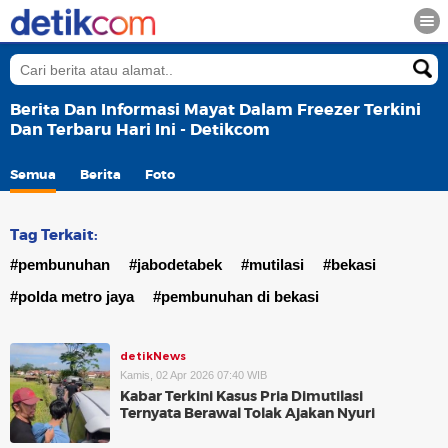
Berita Dan Informasi Mayat Dalam Freezer Terkini
Dan Terbaru Hari Ini - Detikcom
Semua
Berita
Foto
Tag Terkait:
#pembunuhan
#jabodetabek
#mutilasi
#bekasi
#polda metro jaya
#pembunuhan di bekasi
detikNews
Kamis, 02 Apr 2026 07:40 WIB
Kabar Terkini Kasus Pria Dimutilasi
Ternyata Berawal Tolak Ajakan Nyuri