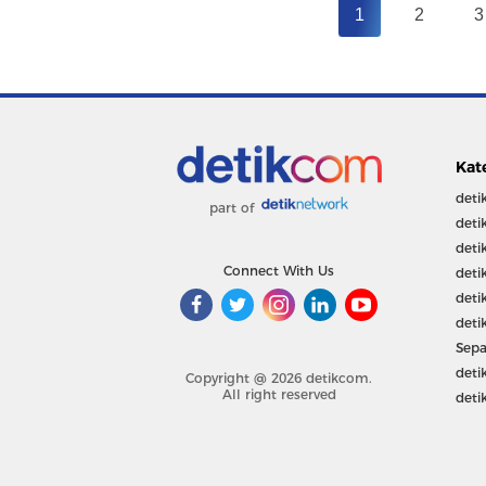
1
2
3
Kat
deti
part of
deti
deti
Connect With Us
deti
deti
deti
Sepa
deti
Copyright @ 2026 detikcom.
All right reserved
deti