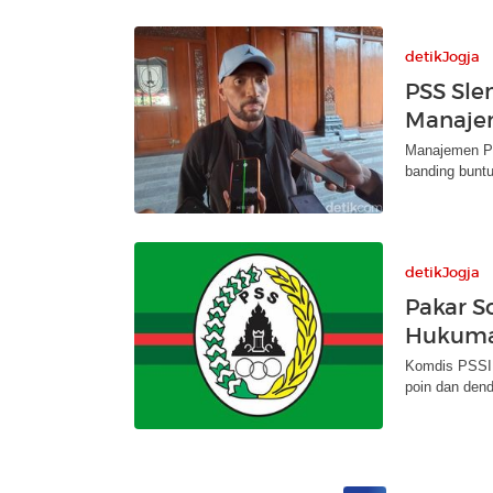
detikJogja
PSS Sle
Manaje
Manajemen P
banding buntu
detikJogja
Pakar S
Hukuma
Komdis PSSI
poin dan dend