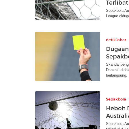
Terlibat
Sepakbola Aus
League diduga
detikJabar
Dugaan 
Sepakbo
Skandal peng
Danzaki didak
berlangsung.
Sepakbola
Heboh D
Australi
Sepakbola Aus