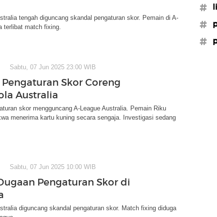
#l
tralia tengah diguncang skandal pengaturan skor. Pemain di A-
#p
 terlibat match fixing.
#p
Sabtu, 07 Jun 2025 23:00 WIB
Pengaturan Skor Coreng
la Australia
aturan skor mengguncang A-League Australia. Pemain Riku
wa menerima kartu kuning secara sengaja. Investigasi sedang
Sabtu, 07 Jun 2025 10:00 WIB
ugaan Pengaturan Skor di
a
tralia diguncang skandal pengaturan skor. Match fixing diduga