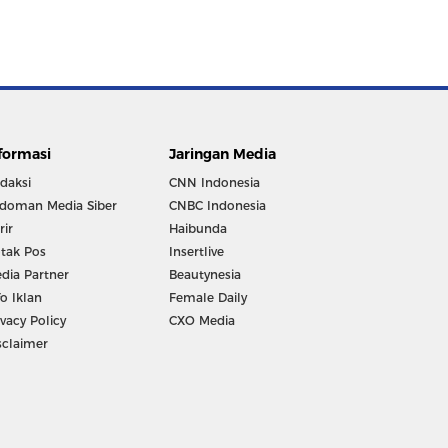
formasi
Jaringan Media
daksi
CNN Indonesia
doman Media Siber
CNBC Indonesia
rir
Haibunda
tak Pos
Insertlive
dia Partner
Beautynesia
fo Iklan
Female Daily
ivacy Policy
CXO Media
sclaimer