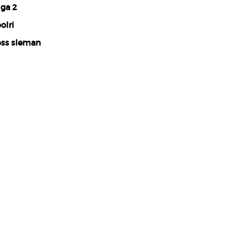
iga 2
olri
ss sleman