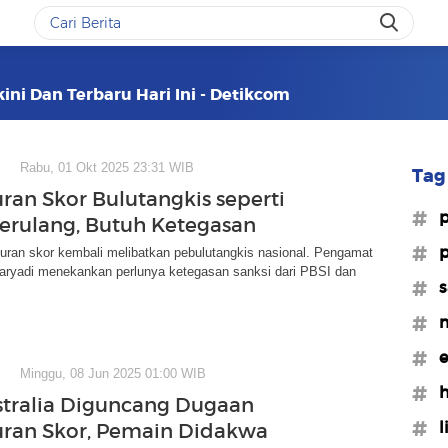
ini Dan Terbaru Hari Ini - Detikcom
Rabu, 01 Okt 2025 23:31 WIB
Tag 
ran Skor Bulutangkis seperti
#p
Berulang, Butuh Ketegasan
#p
uran skor kembali melibatkan pebulutangkis nasional. Pengamat
Daryadi menekankan perlunya ketegasan sanksi dari PBSI dan
#s
#m
#e
Minggu, 08 Jun 2025 01:00 WIB
#h
stralia Diguncang Dugaan
#l
ran Skor, Pemain Didakwa