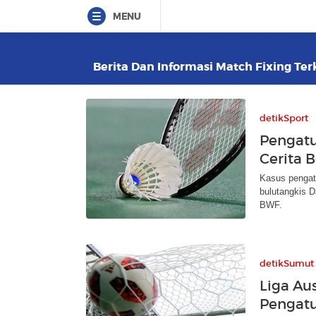
MENU
Berita Dan Informasi Match Fixing Terk
detikSport
Pengatu
Cerita 
Kasus pengat
bulutangkis 
BWF.
detikSumut
Liga Au
Pengatu