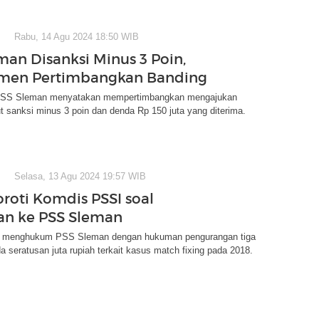
Rabu, 14 Agu 2024 18:50 WIB
man Disanksi Minus 3 Poin,
men Pertimbangkan Banding
SS Sleman menyatakan mempertimbangkan mengajukan
t sanksi minus 3 poin dan denda Rp 150 juta yang diterima.
Selasa, 13 Agu 2024 19:57 WIB
oroti Komdis PSSI soal
n ke PSS Sleman
 menghukum PSS Sleman dengan hukuman pengurangan tiga
a seratusan juta rupiah terkait kasus match fixing pada 2018.