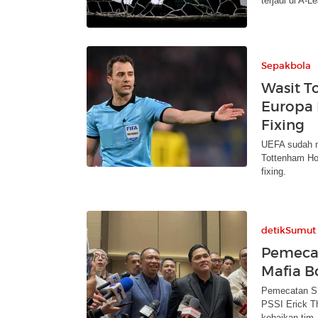
terjadi di A-L
Sepakbola
Wasit T
Europa 
Fixing
UEFA sudah me
Tottenham Ho
fixing.
detikSumut
Pemecat
Mafia Bo
Pemecatan Sh
PSSI Erick Th
kebaikan tim.