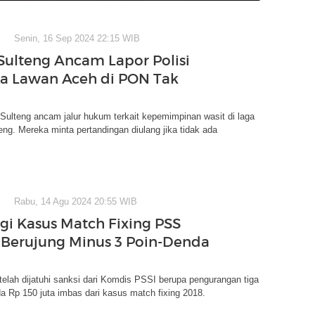
Senin, 16 Sep 2024 22:15 WIB
Sulteng Ancam Lapor Polisi
ga Lawan Aceh di PON Tak
ulteng ancam jalur hukum terkait kepemimpinan wasit di laga
ng. Mereka minta pertandingan diulang jika tidak ada
Rabu, 14 Agu 2024 20:55 WIB
gi Kasus Match Fixing PSS
Berujung Minus 3 Poin-Denda
lah dijatuhi sanksi dari Komdis PSSI berupa pengurangan tiga
a Rp 150 juta imbas dari kasus match fixing 2018.