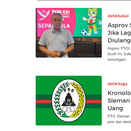
detikSulsel
Asprov 
Jika La
Diulang
Asprov PSSI S
Aceh Vs Sulte
investigasi.
detikJogja
Kronolo
Sleman 
Uang
PSS Sleman te
poin dan dend