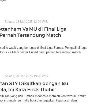
eague.
Selasa, 13 Mei 2025 13:00 WIB
ottenham Vs MU di Final Liga
Pernah Tersandung Match
rilis wasit yang bertugas di final Liga Europa. Pengadil di laga
tspur vs Manchester United nanti pernah tersandung match
Selasa, 07 Jan 2025 19:20 WIB
an STY Dikaitkan dengan Isu
la, Ini Kata Erick Thohir
in Tae-yong dari Timnas Indonesia memicu kontroversi. Ketum
ohir bantah isu mafia bola dan tegaskan keputusan demi