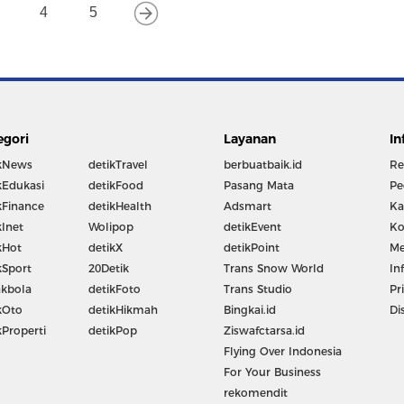
4
5
egori
Layanan
In
kNews
detikTravel
berbuatbaik.id
Re
kEdukasi
detikFood
Pasang Mata
Pe
kFinance
detikHealth
Adsmart
Ka
kInet
Wolipop
detikEvent
Ko
kHot
detikX
detikPoint
Me
kSport
20Detik
Trans Snow World
In
kbola
detikFoto
Trans Studio
Pr
kOto
detikHikmah
Bingkai.id
Di
kProperti
detikPop
Ziswafctarsa.id
Flying Over Indonesia
For Your Business
rekomendit