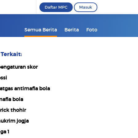
Daftar MPC
Masuk
Semua Berita
Berita
Foto
Terkait:
engaturan skor
ssi
atgas antimafia bola
afia bola
rick thohir
ukrim jogja
iga 1