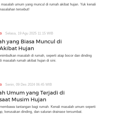
 masalah umum yang muncul di rumah akibat hujan. Yuk kenali
masalahan tersebut!
ti
Selasa, 19 Agu 2025 11:15 WIB
ah yang Biasa Muncul di
Akibat Hujan
nimbulkan masalah di rumah, seperti atap bocor dan dinding
i masalah rumah akibat hujan di sini.
ti
Senin, 09 Des 2024 06:45 WIB
ah Umum yang Terjadi di
saat Musim Hujan
membawa tantangan bagi rumah. Kenali masalah umum seperti
p, kerusakan dinding, dan saluran drainase tersumbat.