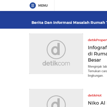
MENU
Berita Dan Informasi Masalah Rumah T
detikProper
Infograf
di Ruma
Besar
Menginjak lab
Temukan cara
lingkungan.
detikHot
Niko Al