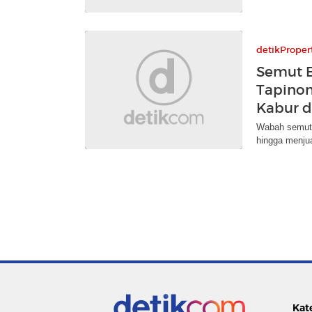
detikProper
Semut 
Tapino
Kabur 
Wabah semut 
hingga menjua
Kat