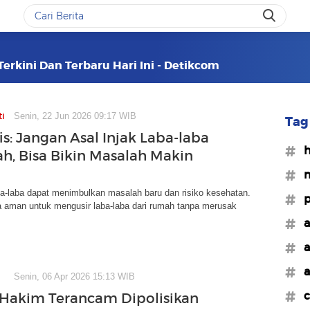
erkini Dan Terbaru Hari Ini - Detikcom
ti
Senin, 22 Jun 2026 09:17 WIB
Tag 
is: Jangan Asal Injak Laba-laba
#h
h, Bisa Bikin Masalah Makin
#m
a-laba dapat menimbulkan masalah baru dan risiko kesehatan.
#p
 aman untuk mengusir laba-laba dari rumah tanpa merusak
#a
#a
#a
Senin, 06 Apr 2026 15:13 WIB
#c
 Hakim Terancam Dipolisikan