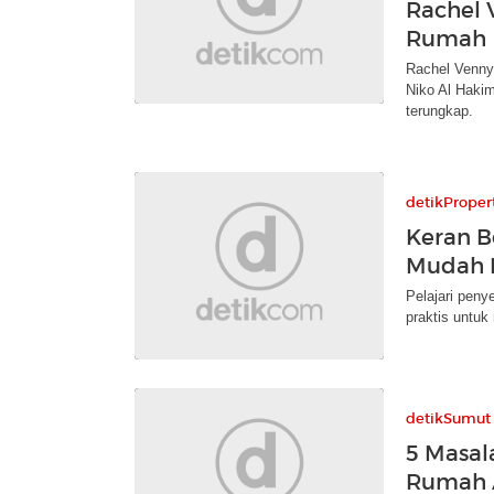
Rachel 
Rumah
Rachel Venny
Niko Al Haki
terungkap.
detikProper
Keran B
Mudah I
Pelajari peny
praktis untuk
detikSumut
5 Masal
Rumah A