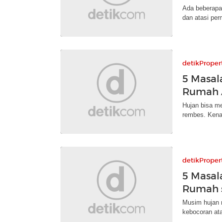
Ada beberapa
dan atasi per
detikProper
5 Masal
Rumah 
Hujan bisa me
rembes. Kenal
detikProper
5 Masal
Rumah 
Musim hujan 
kebocoran ata