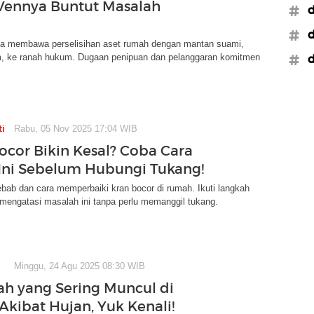
Vennya Buntut Masalah
#d
#d
a membawa perselisihan aset rumah dengan mantan suami,
m, ke ranah hukum. Dugaan penipuan dan pelanggaran komitmen
#d
ti
Rabu, 05 Nov 2025 17:04 WIB
ocor Bikin Kesal? Coba Cara
ni Sebelum Hubungi Tukang!
ebab dan cara memperbaiki kran bocor di rumah. Ikuti langkah
 mengatasi masalah ini tanpa perlu memanggil tukang.
Minggu, 24 Agu 2025 08:30 WIB
ah yang Sering Muncul di
kibat Hujan, Yuk Kenali!