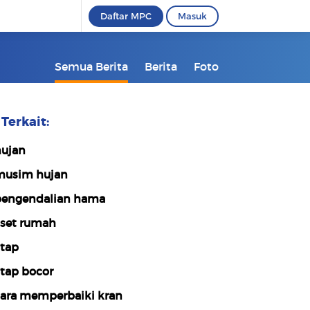
Daftar MPC
Masuk
Semua Berita
Berita
Foto
Terkait:
ujan
usim hujan
engendalian hama
set rumah
tap
tap bocor
ara memperbaiki kran