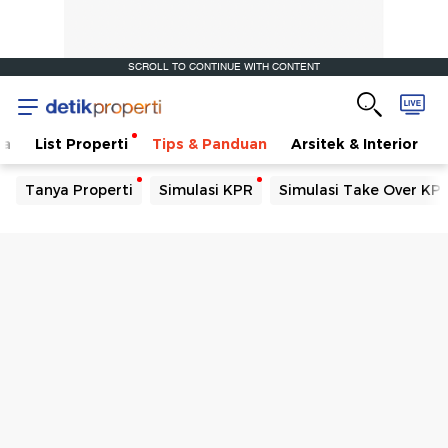
SCROLL TO CONTINUE WITH CONTENT
ta
List Properti
Tips & Panduan
Arsitek & Interior
Tanya Properti
Simulasi KPR
Simulasi Take Over KP