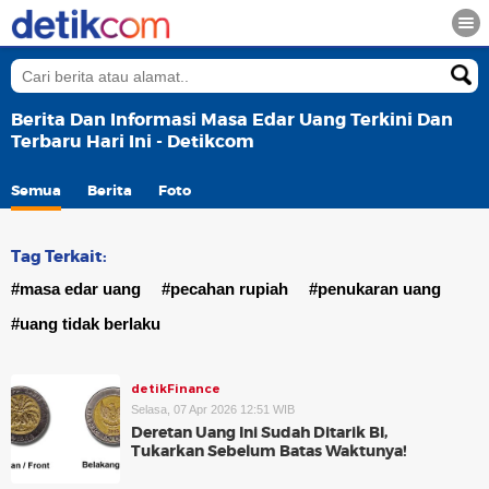
Berita Dan Informasi Masa Edar Uang Terkini Dan
Terbaru Hari Ini - Detikcom
Semua
Berita
Foto
Tag Terkait:
#masa edar uang
#pecahan rupiah
#penukaran uang
#uang tidak berlaku
detikFinance
Selasa, 07 Apr 2026 12:51 WIB
Deretan Uang Ini Sudah Ditarik BI,
Tukarkan Sebelum Batas Waktunya!