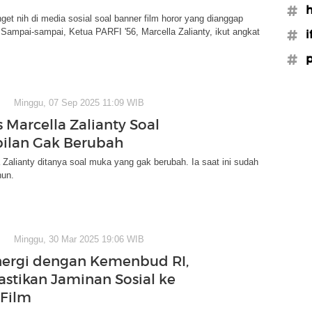
#h
get nih di media sosial soal banner film horor yang dianggap
r. Sampai-sampai, Ketua PARFI '56, Marcella Zalianty, ikut angkat
#i
#p
Minggu, 07 Sep 2025 11:09 WIB
 Marcella Zalianty Soal
ilan Gak Berubah
a Zalianty ditanya soal muka yang gak berubah. Ia saat ini sudah
hun.
Minggu, 30 Mar 2025 19:06 WIB
inergi dengan Kemenbud RI,
astikan Jaminan Sosial ke
 Film