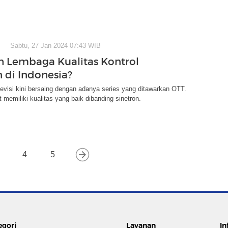
Sabtu, 27 Jan 2024 07:43 WIB
h Lembaga Kualitas Kontrol
n di Indonesia?
elevisi kini bersaing dengan adanya series yang ditawarkan OTT.
t memiliki kualitas yang baik dibanding sinetron.
4
5
egori
Layanan
In