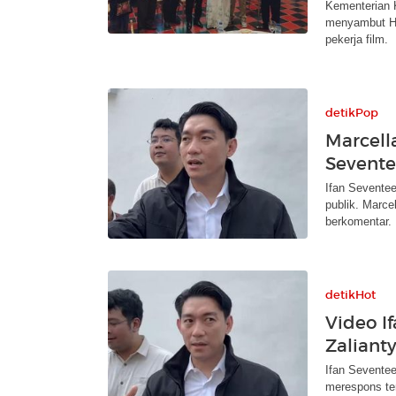
Kementerian 
menyambut Har
pekerja film.
detikPop
Marcell
Sevente
Ifan Sevente
publik. Marce
berkomentar.
detikHot
Video If
Zalianty
Ifan Seventee
merespons ter