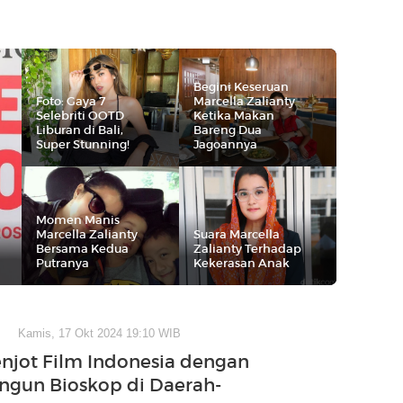
Begini Keseruan
Foto: Gaya 7
Marcella Zalianty
Selebriti OOTD
Ketika Makan
Liburan di Bali,
Bareng Dua
Super Stunning!
Jagoannya
Momen Manis
Marcella Zalianty
Suara Marcella
Bersama Kedua
Zalianty Terhadap
Putranya
Kekerasan Anak
Kamis, 17 Okt 2024 19:10 WIB
jot Film Indonesia dengan
gun Bioskop di Daerah-