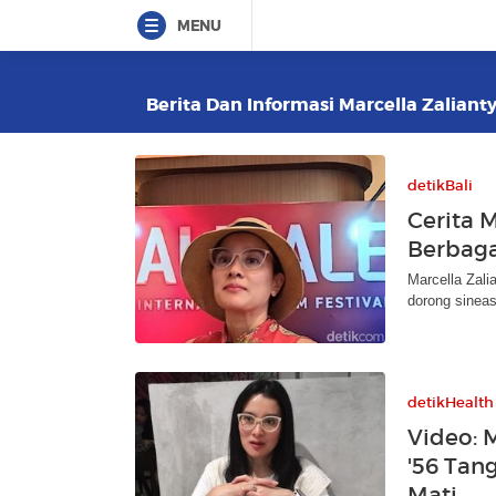
MENU
Berita Dan Informasi Marcella Zalianty
detikBali
Cerita M
Berbaga
Marcella Zalia
dorong sineas
detikHealth
Video: 
'56 Tan
Mati