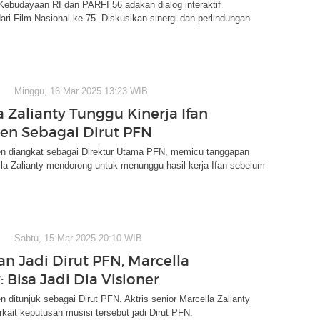
Kebudayaan RI dan PARFI 56 adakan dialog interaktif
i Film Nasional ke-75. Diskusikan sinergi dan perlindungan
Minggu, 16 Mar 2025 13:23 WIB
a Zalianty Tunggu Kinerja Ifan
en Sebagai Dirut PFN
en diangkat sebagai Direktur Utama PFN, memicu tanggapan
lla Zalianty mendorong untuk menunggu hasil kerja Ifan sebelum
Sabtu, 15 Mar 2025 20:10 WIB
an Jadi Dirut PFN, Marcella
: Bisa Jadi Dia Visioner
n ditunjuk sebagai Dirut PFN. Aktris senior Marcella Zalianty
kait keputusan musisi tersebut jadi Dirut PFN.