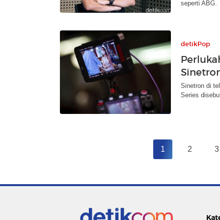
seperti ABG.
detikPop
Perluka
Sinetro
Sinetron di t
Series disebu
1
2
3
Kat