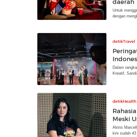
daerah
Untuk menggen
dengan mengha
detikTravel
Peringa
Indone
Dalam rangka 
Kreatif, Sand
detikHealth
Rahasia
Meski U
Aktris Marce
kini sudah 4