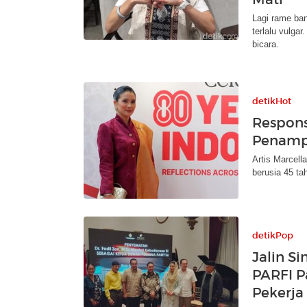
Lagi rame ban
terlalu vulga
bicara.
detikHot
Respons
Penamp
Artis Marcell
berusia 45 ta
detikPop
Jalin S
PARFI P
Pekerja