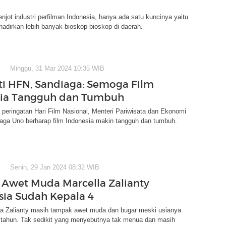
jot industri perfilman Indonesia, hanya ada satu kuncinya yaitu
dirkan lebih banyak bioskop-bioskop di daerah.
Minggu, 31 Mar 2024 10:35 WIB
ti HFN, Sandiaga: Semoga Film
sia Tangguh dan Tumbuh
peringatan Hari Film Nasional, Menteri Pariwisata dan Ekonomi
iaga Uno berharap film Indonesia makin tangguh dan tumbuh.
Senin, 29 Jan 2024 08:32 WIB
 Awet Muda Marcella Zalianty
sia Sudah Kepala 4
lla Zalianty masih tampak awet muda dan bugar meski usianya
3 tahun. Tak sedikit yang menyebutnya tak menua dan masih