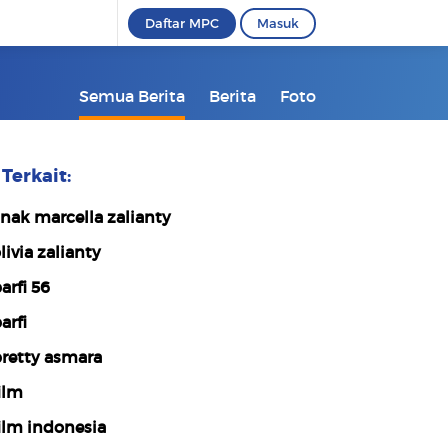
Daftar MPC
Masuk
Semua Berita
Berita
Foto
Terkait:
nak marcella zalianty
livia zalianty
arfi 56
arfi
retty asmara
ilm
ilm indonesia