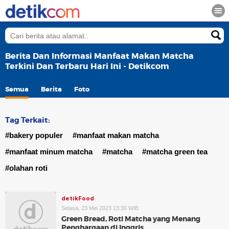
Berita Dan Informasi Manfaat Makan Matcha
Terkini Dan Terbaru Hari Ini - Detikcom
Semua
Berita
Foto
Tag Terkait:
#bakery populer
#manfaat makan matcha
#manfaat minum matcha
#matcha
#matcha green tea
#olahan roti
detikFood
Selasa, 23 Mei 2023 13:30 WIB
Green Bread, Roti Matcha yang Menang
Penghargaan di Inggris