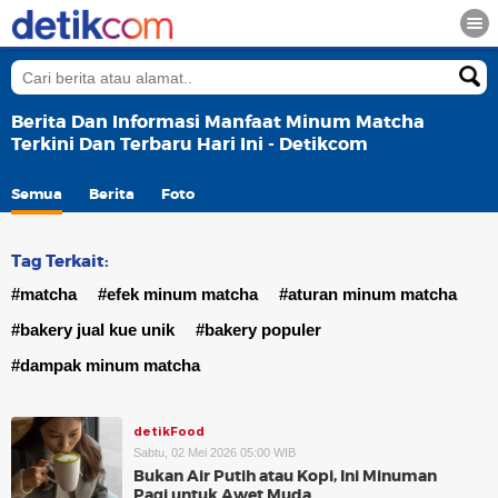
Berita Dan Informasi Manfaat Minum Matcha
Terkini Dan Terbaru Hari Ini - Detikcom
Semua
Berita
Foto
Tag Terkait:
#matcha
#efek minum matcha
#aturan minum matcha
#bakery jual kue unik
#bakery populer
#dampak minum matcha
detikFood
Sabtu, 02 Mei 2026 05:00 WIB
Bukan Air Putih atau Kopi, Ini Minuman
Pagi untuk Awet Muda