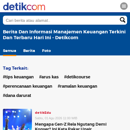
Berita Dan Informasi Manajemen Keuangan Terkini
Dan Terbaru Hari Ini - Detikcom
Semua
Berita
Foto
Tag Terkait:
#tips keuangan
#arus kas
#detikcourse
#perencanaan keuangan
#ramalan keuangan
#dana darurat
detikEdu
Sabtu, 01 Agu 2026 11:00 WIB
Mengapa Gen-Z Rela Ngutang Demi
Konser? Ini Kata Pakar Unair