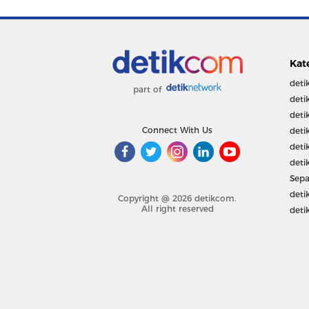
Kat
deti
part of
deti
deti
Connect With Us
deti
deti
deti
Sepa
deti
Copyright @ 2026 detikcom.
All right reserved
deti