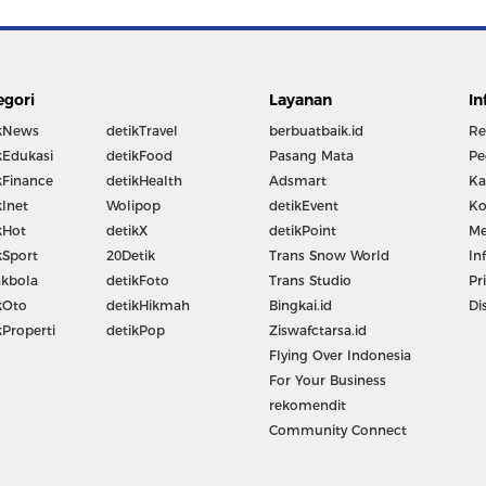
egori
Layanan
In
kNews
detikTravel
berbuatbaik.id
Re
kEdukasi
detikFood
Pasang Mata
Pe
kFinance
detikHealth
Adsmart
Ka
kInet
Wolipop
detikEvent
Ko
kHot
detikX
detikPoint
Me
kSport
20Detik
Trans Snow World
In
kbola
detikFoto
Trans Studio
Pr
kOto
detikHikmah
Bingkai.id
Di
kProperti
detikPop
Ziswafctarsa.id
Flying Over Indonesia
For Your Business
rekomendit
Community Connect