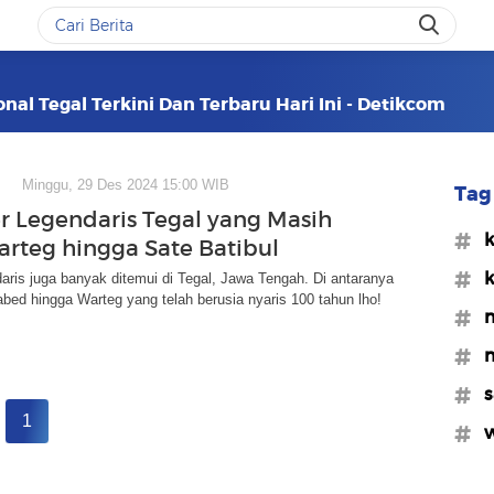
nal Tegal Terkini Dan Terbaru Hari Ini - Detikcom
Minggu, 29 Des 2024 15:00 WIB
Tag 
er Legendaris Tegal yang Masih
#k
Warteg hingga Sate Batibul
#k
daris juga banyak ditemui di Tegal, Jawa Tengah. Di antaranya
bed hingga Warteg yang telah berusia nyaris 100 tahun lho!
#m
#m
#s
1
#w