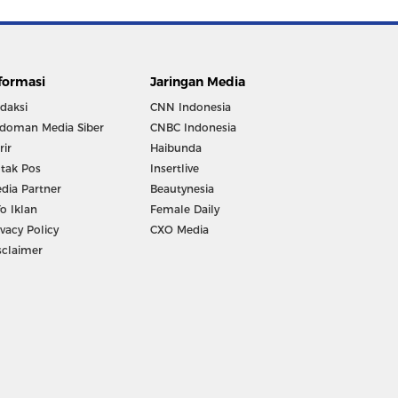
formasi
Jaringan Media
daksi
CNN Indonesia
doman Media Siber
CNBC Indonesia
rir
Haibunda
tak Pos
Insertlive
dia Partner
Beautynesia
fo Iklan
Female Daily
ivacy Policy
CXO Media
sclaimer