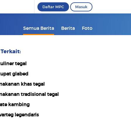
Daftar MPC
Masuk
Semua Berita
Berita
Foto
Terkait:
uliner tegal
upat glabed
akanan khas tegal
akanan tradisional tegal
ate kambing
arteg legendaris