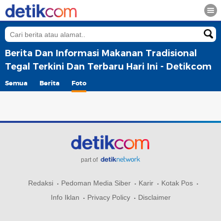
Berita Dan Informasi Makanan Tradisional
Tegal Terkini Dan Terbaru Hari Ini - Detikcom
Semua
Berita
Foto
part of
Redaksi
Pedoman Media Siber
Karir
Kotak Pos
Info Iklan
Privacy Policy
Disclaimer