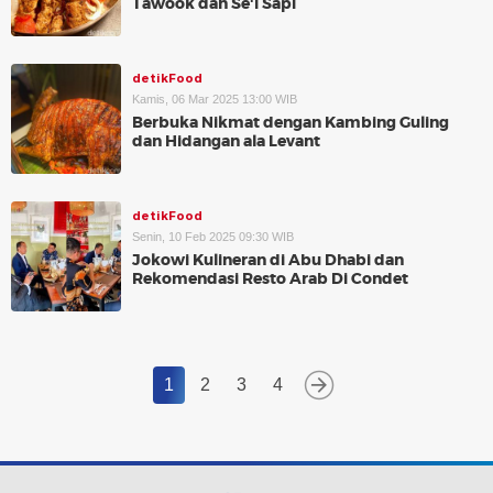
Tawook dan Se'i Sapi
detikFood
Kamis, 06 Mar 2025 13:00 WIB
Berbuka Nikmat dengan Kambing Guling
dan Hidangan ala Levant
detikFood
Senin, 10 Feb 2025 09:30 WIB
Jokowi Kulineran di Abu Dhabi dan
Rekomendasi Resto Arab Di Condet
1
2
3
4