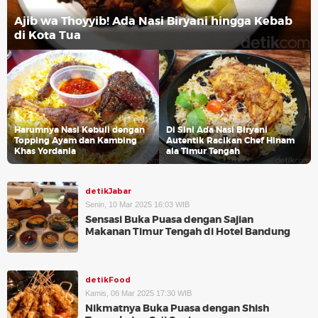
Ajib wa Thoyyib! Ada Nasi Biryani hingga Kebab
di Kota Tua
Harumnya Nasi Kebuli dengan
Di Sini Ada Nasi Biryani
Topping Ayam dan Kambing
Autentik Racikan Chef Hinam
Khas Yordania
ala Timur Tengah
detikJabar
Senin, 10 Mar 2025 16:03 WIB
Sensasi Buka Puasa dengan Sajian
Makanan Timur Tengah di Hotel Bandung
detikFood
Kamis, 06 Mar 2025 17:30 WIB
Nikmatnya Buka Puasa dengan Shish