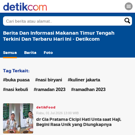
Berita Dan Informasi Makanan Timur Tengah
Terkini Dan Terbaru Hari Ini - Detikcom
Semua
Berita
Foto
Tag Terkait:
#buka puasa
#nasi biryani
#kuliner jakarta
#nasi kebuli
#ramadan 2023
#ramadhan 2023
detikFood
Rabu, 01 Jul 2026 13:00 WIB
dr Gia Pratama Cicipi Hati Unta saat Haji,
Begini Rasa Unik yang Diungkapnya