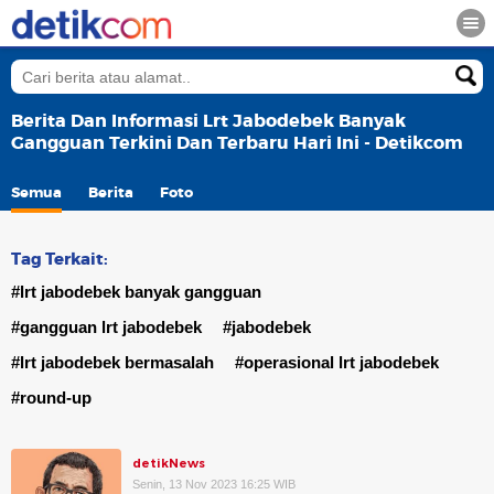
Berita Dan Informasi Lrt Jabodebek Banyak
Gangguan Terkini Dan Terbaru Hari Ini - Detikcom
Semua
Berita
Foto
Tag Terkait:
#lrt jabodebek banyak gangguan
#gangguan lrt jabodebek
#jabodebek
#lrt jabodebek bermasalah
#operasional lrt jabodebek
#round-up
detikNews
Senin, 13 Nov 2023 16:25 WIB