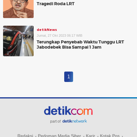
Tragedi Roda LRT
detikNews
Jumat, 27 Okt 2023 06:17 WIB
Terungkap Penyebab Waktu Tunggu LRT
Jabodebek Bisa Sampai 1 Jam
1
part of
Redaksi
Pedoman Media Siber
Karir
Kotak Pos