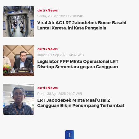
detikNews
Sabtu, 23 Sep 2023 17:10 WIB
Viral Air AC LRT Jabodebek Bocor Basahi
Lantai Kereta, Ini Kata Pengelola
detikNews
Jumat, 01 Sep 2023 14:32 WIB
Legislator PPP Minta Operasional LRT
Disetop Sementara gegara Gangguan
detikNews
Rabu, 30 Agu 2023 11:17 WIB
LRT Jabodebek Minta Maaf Usai 2
Gangguan Bikin Penumpang Terhambat
1