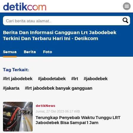
Berita Dan Informasi Gangguan Lrt Jabodebek
Terkini Dan Terbaru Hari Ini - Detikcom
Semua
Berita
Foto
Tag Terkait:
#lrt jabodebek
#jabodetabek
#lrt
#jabodebek
#jakarta
#lrt jabodebek banyak gangguan
detikNews
Jumat, 27 Okt 2023 06:17 WIB
Terungkap Penyebab Waktu Tunggu LRT
Jabodebek Bisa Sampai 1 Jam