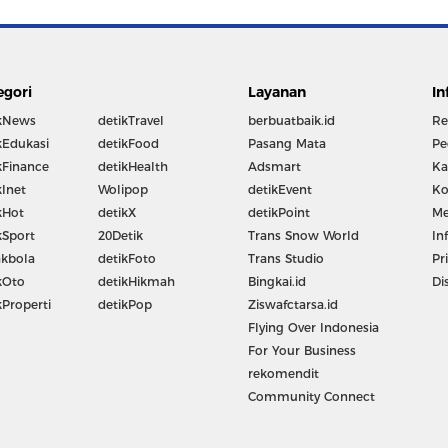
egori
Layanan
In
kNews
detikTravel
berbuatbaik.id
Re
kEdukasi
detikFood
Pasang Mata
Pe
kFinance
detikHealth
Adsmart
Ka
kInet
Wolipop
detikEvent
Ko
kHot
detikX
detikPoint
Me
kSport
20Detik
Trans Snow World
In
kbola
detikFoto
Trans Studio
Pr
kOto
detikHikmah
Bingkai.id
Di
kProperti
detikPop
Ziswafctarsa.id
Flying Over Indonesia
For Your Business
rekomendit
Community Connect