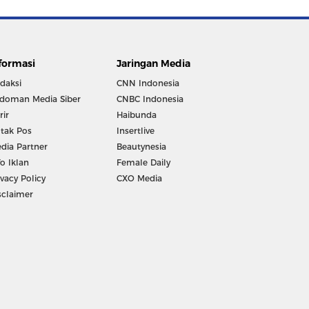
formasi
Jaringan Media
daksi
CNN Indonesia
doman Media Siber
CNBC Indonesia
rir
Haibunda
tak Pos
Insertlive
dia Partner
Beautynesia
fo Iklan
Female Daily
ivacy Policy
CXO Media
sclaimer