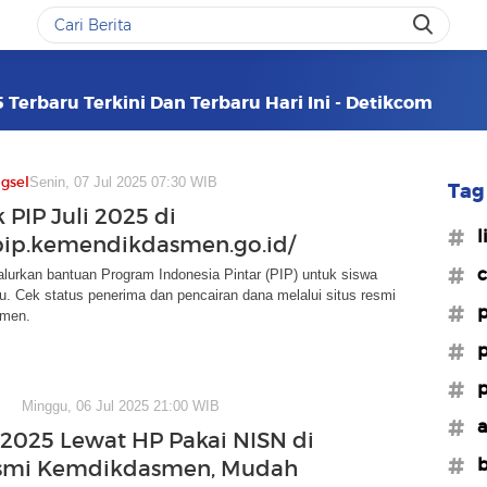
 Terbaru Terkini Dan Terbaru Hari Ini - Detikcom
gsel
Senin, 07 Jul 2025 07:30 WIB
Tag 
 PIP Juli 2025 di
#l
/pip.kemendikdasmen.go.id/
#c
lurkan bantuan Program Indonesia Pintar (PIP) untuk siswa
. Cek status penerima dan pencairan dana melalui situs resmi
#p
men.
#p
#p
Minggu, 06 Jul 2025 21:00 WIB
#a
 2025 Lewat HP Pakai NISN di
#b
esmi Kemdikdasmen, Mudah