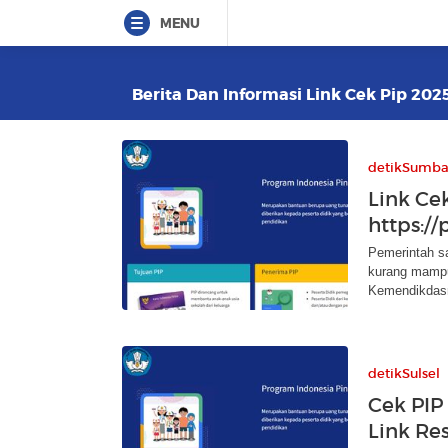
MENU
Berita Dan Informasi Link Cek Pip 2025
detikSumba
Link Cek
https:/
Pemerintah sa
kurang mampu
Kemendikdas
detikSulsel
Cek PIP
Link R