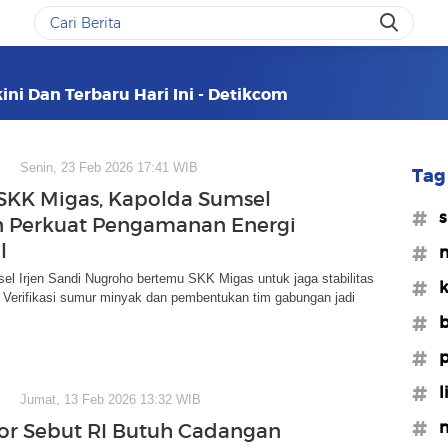
kini Dan Terbaru Hari Ini - Detikcom
Senin, 23 Feb 2026 17:41 WIB
Tag 
SKK Migas, Kapolda Sumsel
#s
n Perkuat Pengamanan Energi
l
#m
l Irjen Sandi Nugroho bertemu SKK Migas untuk jaga stabilitas
#k
. Verifikasi sumur minyak dan pembentukan tim gabungan jadi
#b
#p
#l
Jumat, 13 Feb 2026 13:32 WIB
#m
tor Sebut RI Butuh Cadangan