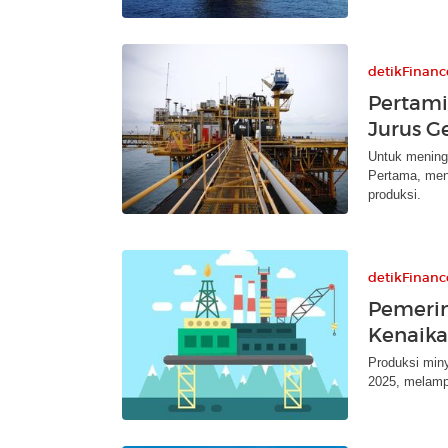
detikFinanc
Pertami
Jurus Ge
Untuk meningk
Pertama, men
produksi.
detikFinanc
Pemerin
Kenaika
Produksi min
2025, melamp