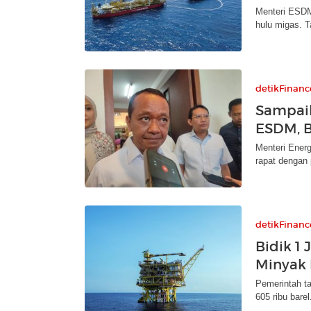
Menteri ESDM 
hulu migas. Ta
detikFinanc
Sampaik
ESDM, B
Menteri Ener
rapat dengan
detikFinanc
Bidik 1 
Minyak 
Pemerintah ta
605 ribu bare