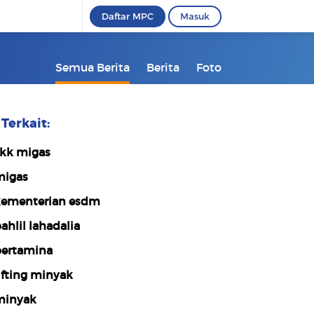
Daftar MPC
Masuk
Semua Berita
Berita
Foto
Terkait:
kk migas
igas
ementerian esdm
ahlil lahadalia
ertamina
ifting minyak
inyak