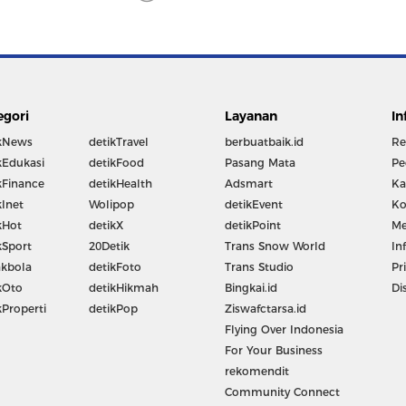
egori
Layanan
In
kNews
detikTravel
berbuatbaik.id
Re
kEdukasi
detikFood
Pasang Mata
Pe
kFinance
detikHealth
Adsmart
Ka
kInet
Wolipop
detikEvent
Ko
kHot
detikX
detikPoint
Me
kSport
20Detik
Trans Snow World
In
kbola
detikFoto
Trans Studio
Pr
kOto
detikHikmah
Bingkai.id
Di
kProperti
detikPop
Ziswafctarsa.id
Flying Over Indonesia
For Your Business
rekomendit
Community Connect