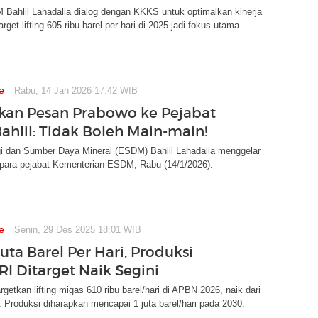
Bahlil Lahadalia dialog dengan KKKS untuk optimalkan kinerja
rget lifting 605 ribu barel per hari di 2025 jadi fokus utama.
e
Rabu, 14 Jan 2026 17:42 WIB
an Pesan Prabowo ke Pejabat
ahlil: Tidak Boleh Main-main!
gi dan Sumber Daya Mineral (ESDM) Bahlil Lahadalia menggelar
 para pejabat Kementerian ESDM, Rabu (14/1/2026).
e
Senin, 29 Des 2025 18:01 WIB
Juta Barel Per Hari, Produksi
RI Ditarget Naik Segini
rgetkan lifting migas 610 ribu barel/hari di APBN 2026, naik dari
l. Produksi diharapkan mencapai 1 juta barel/hari pada 2030.