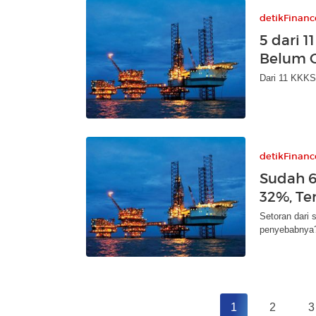
detikFinanc
5 dari 
Belum C
Dari 11 KKKS,
detikFinanc
Sudah 6
32%, Te
Setoran dari 
penyebabnya
1
2
3