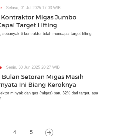
e
Selasa, 01 Jul 2025 17:03 WIB
11 Kontraktor Migas Jumbo
apai Target Lifting
 sebanyak 6 kontraktor telah mencapai target lifting.
e
Senin, 30 Jun 2025 20:27 WIB
 Bulan Setoran Migas Masih
rnyata Ini Biang Keroknya
sektor minyak dan gas (migas) baru 32% dari target, apa
?
4
5