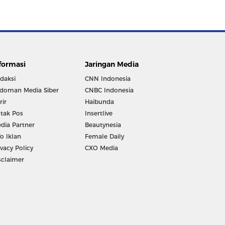
formasi
Jaringan Media
daksi
CNN Indonesia
doman Media Siber
CNBC Indonesia
rir
Haibunda
tak Pos
Insertlive
dia Partner
Beautynesia
fo Iklan
Female Daily
ivacy Policy
CXO Media
sclaimer