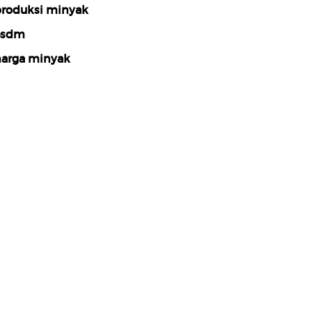
roduksi minyak
esdm
arga minyak