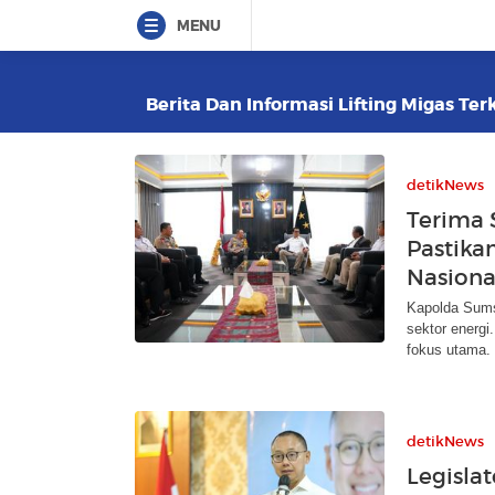
MENU
Berita Dan Informasi Lifting Migas Ter
detikNews
Terima 
Pastika
Nasiona
Kapolda Sumse
sektor energi
fokus utama.
detikNews
Legisla