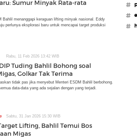
aru: Sumur Minyak Rata-rata
#p
#
Bahlil menanggapi keraguan lifting minyak nasional. Eddy
ju perlunya eksplorasi baru untuk mencapai target produksi
#h
Rabu, 11 Feb 2026 13:42 WIB
PDIP Tuding Bahlil Bohong soal
Migas, Golkar Tak Terima
askan tidak pas jika menyebut Menteri ESDM Bahlil berbohong.
emua data-data yang ada sejalan dengan yang terjadi.
e
Sabtu, 31 Jan 2026 15:30 WIB
arget Lifting, Bahlil Temui Bos
aan Migas