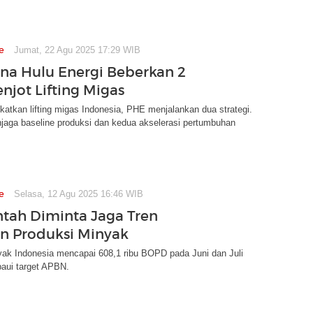
e
Jumat, 22 Agu 2025 17:29 WIB
na Hulu Energi Beberkan 2
njot Lifting Migas
atkan lifting migas Indonesia, PHE menjalankan dua strategi.
jaga baseline produksi dan kedua akselerasi pertumbuhan
e
Selasa, 12 Agu 2025 16:46 WIB
tah Diminta Jaga Tren
n Produksi Minyak
yak Indonesia mencapai 608,1 ribu BOPD pada Juni dan Juli
aui target APBN.