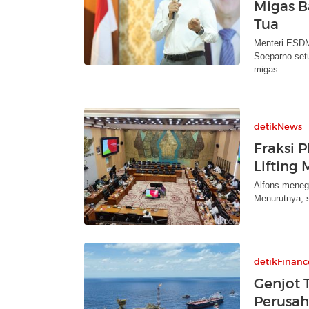
Migas B
Tua
Menteri ESDM 
Soeparno setu
migas.
detikNews
Fraksi 
Lifting 
Alfons meneg
Menurutnya, s
detikFinanc
Genjot T
Perusah