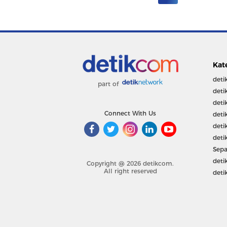
Kat
deti
part of
deti
deti
Connect With Us
deti
deti
deti
Sepa
deti
Copyright @ 2026 detikcom.
All right reserved
deti