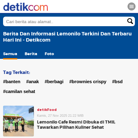
Berita Dan Informasi Lemonilo Terkini Dan Terbaru
Hari Ini - Detikcom
Semua
Berita
Foto
Tag Terkait:
#banten
#anak
#berbagi
#brownies crispy
#bsd
#camilan sehat
detikFood
Kamis, 27 Nov 2025 21:22 WIB
Lemonilo Cafe Resmi Dibuka di TMII,
Tawarkan Pilihan Kuliner Sehat