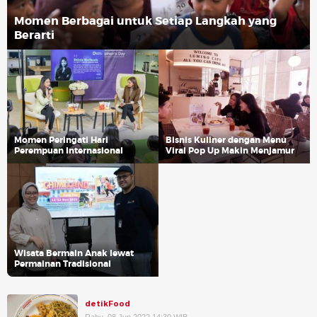
Momen Berbagai untuk Setiap Langkah yang
Berarti
Momen Peringati Hari
Bisnis Kuliner dengan Menu
Perempuan Internasional
Viral Pop Up Makin Menjamur
Wisata Bermain Anak lewat
Permainan Tradisional
detikFood