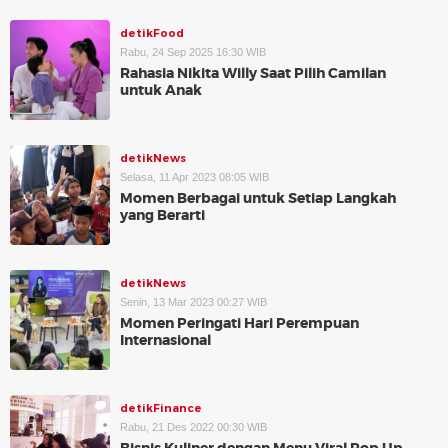
detikFood
Rabu, 24 Sep 2025 16:30 WIB
Rahasia Nikita Willy Saat Pilih Camilan
untuk Anak
detikNews
Selasa, 11 Apr 2023 08:05 WIB
Momen Berbagai untuk Setiap Langkah
yang Berarti
detikNews
Senin, 13 Mar 2023 00:27 WIB
Momen Peringati Hari Perempuan
Internasional
detikFinance
Rabu, 21 Des 2022 00:30 WIB